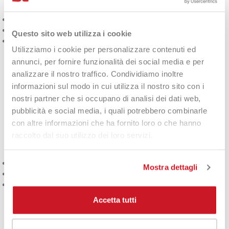
Giro vita elastico piatto e stabile
Logo Adidas Performance a contrasto
Questo sito web utilizza i cookie
Tessuto sintetico a rapida asciugatura
Utilizziamo i cookie per personalizzare contenuti ed
Technical Detail
annunci, per fornire funzionalità dei social media e per
analizzare il nostro traffico. Condividiamo inoltre
Realizzati in poliestere tecnico leggero, questi short
informazioni sul modo in cui utilizza il nostro sito con i
favoriscono la ventilazione naturale durante i match. La
nostri partner che si occupano di analisi dei dati web,
lunghezza a metà coscia è ottimizzata per garantire scatti e
pubblicità e social media, i quali potrebbero combinarle
affondi rapidi senza alcun impedimento.
con altre informazioni che ha fornito loro o che hanno
raccolto dal suo utilizzo dei loro servizi.
Cura del Prodotto
Lavare in lavatrice a 30°C
Mostra dettagli
Evitare l'uso di ammorbidenti
Non asciugare in asciugatrice
Accetta tutti
FAQ