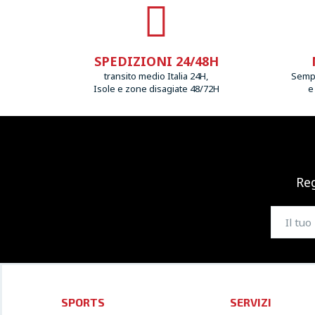
SPEDIZIONI 24/48H
transito medio Italia 24H,
Sempr
Isole e zone disagiate 48/72H
e
Reg
SPORTS
SERVIZI