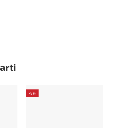
arti
-8%