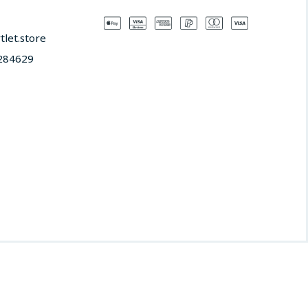
let.store​
284629