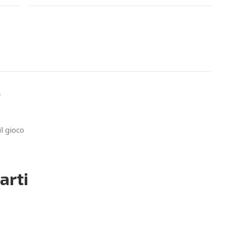
,
l gioco
arti