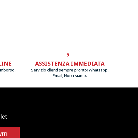
LINE
ASSISTENZA IMMEDIATA
imborso,
Servizio clienti sempre pronto! Whatsapp,
Email, Noi ci siamo.
let!
VITI