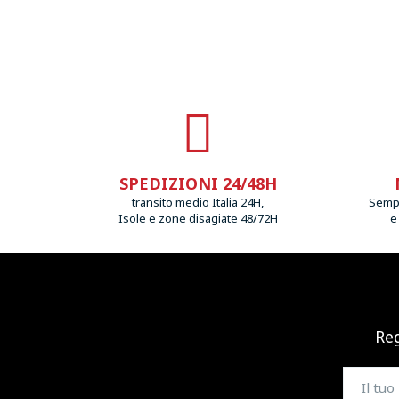
SPEDIZIONI 24/48H
transito medio Italia 24H,
Sempr
Isole e zone disagiate 48/72H
e
Reg