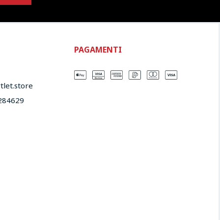
PAGAMENTI
let.store​
284629