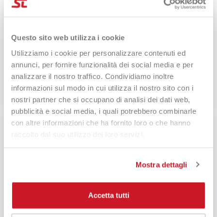
16 Dic, 2025
Questo sito web utilizza i cookie
Guida completa alla NOX AT10 Luxury Genius
Utilizziamo i cookie per personalizzare contenuti ed
2026: internazionale, Italian Edition e Lite a
annunci, per fornire funzionalità dei social media e per
confronto
analizzare il nostro traffico. Condividiamo inoltre
informazioni sul modo in cui utilizza il nostro sito con i
Read more
nostri partner che si occupano di analisi dei dati web,
pubblicità e social media, i quali potrebbero combinarle
con altre informazioni che ha fornito loro o che hanno
raccolto dal suo utilizzo dei loro servizi.
Mostra dettagli
Accetta tutti