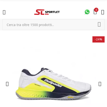
0
-24%