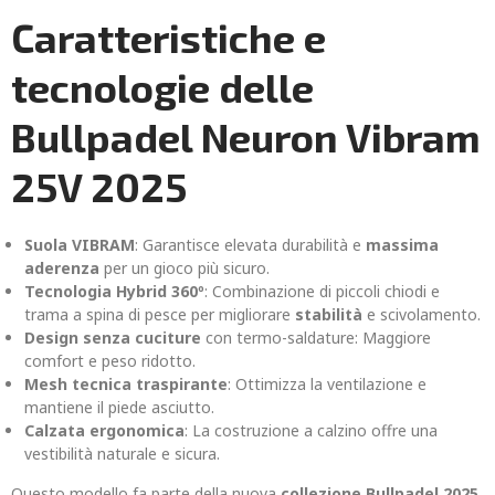
Caratteristiche e
tecnologie delle
Bullpadel Neuron Vibram
25V 2025
Suola VIBRAM
: Garantisce elevata durabilità e
massima
aderenza
per un gioco più sicuro.
Tecnologia Hybrid 360º
: Combinazione di piccoli chiodi e
trama a spina di pesce per migliorare
stabilità
e scivolamento.
Design senza cuciture
con termo-saldature: Maggiore
comfort e peso ridotto.
Mesh tecnica traspirante
: Ottimizza la ventilazione e
mantiene il piede asciutto.
Calzata ergonomica
: La costruzione a calzino offre una
vestibilità naturale e sicura.
Questo modello fa parte della nuova
collezione Bullpadel 2025
,