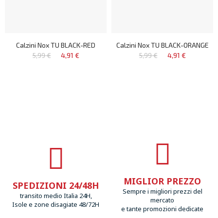
Calzini Nox TU BLACK-RED
Calzini Nox TU BLACK-ORANGE
5,99 €
4,91 €
5,99 €
4,91 €
MIGLIOR PREZZO
SPEDIZIONI 24/48H
Sempre i migliori prezzi del
transito medio Italia 24H,
mercato
Isole e zone disagiate 48/72H
e tante promozioni dedicate