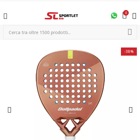
0
-38%