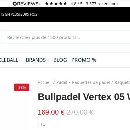
4,8
/ 5
3.577
recensioni
TS EN PLUSIEURS FOIS
KLEBALL
BRANDS
BLOG
PROMO %
Accueil
Padel
Raquettes de padel
Raquett
-38%
Bullpadel Vertex 0
169,00 €
270,00 €
TTC