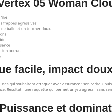
e Vertex 05 Woman Clo
filet
es frappes agressives
 de balle et un toucher doux.
ions
uides
ssance
ision accrues
)
que facile, impact dou
uses qui souhaitent attaquer avec assurance : son cadre « puissa
nce. Résultat : une raquette qui permet un jeu agressif sans sen
Puissance et dominati