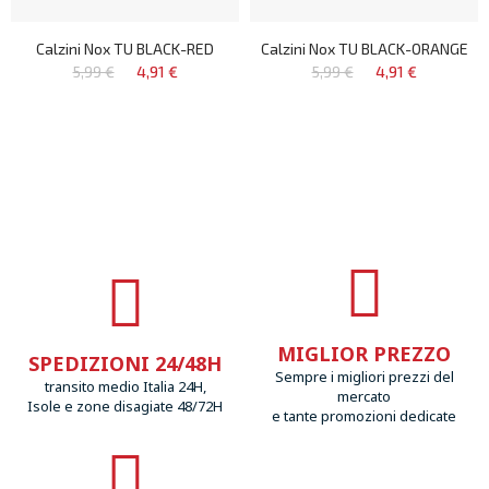
Calzini Nox TU BLACK-RED
Calzini Nox TU BLACK-ORANGE
5,99 €
4,91 €
5,99 €
4,91 €
MIGLIOR PREZZO
SPEDIZIONI 24/48H
Sempre i migliori prezzi del
transito medio Italia 24H,
mercato
Isole e zone disagiate 48/72H
e tante promozioni dedicate