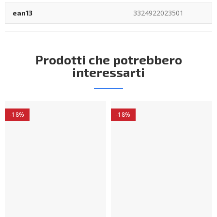
3324922023501
ean13
Prodotti che potrebbero
interessarti
-18%
-18%