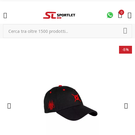
0
-8%