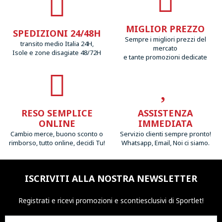
MIGLIOR PREZZO
SPEDIZIONI 24/48H
Sempre i migliori prezzi del
transito medio Italia 24H,
mercato
Isole e zone disagiate 48/72H
e tante promozioni dedicate
RESO SEMPLICE
ASSISTENZA
ONLINE
IMMEDIATA
Cambio merce, buono sconto o
Servizio clienti sempre pronto!
rimborso, tutto online, decidi Tu!
Whatsapp, Email, Noi ci siamo.
ISCRIVITI ALLA NOSTRA NEWSLETTER
Registrati e ricevi promozioni
e sconti
esclusivi di Sportlet!