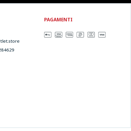
PAGAMENTI
let.store​
284629