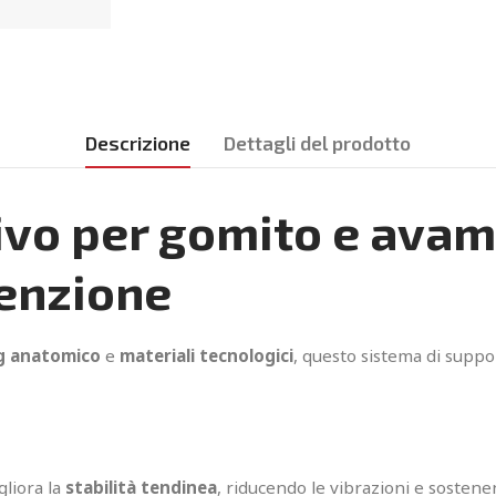
Descrizione
Dettagli del prodotto
o per gomito e avambr
enzione
g anatomico
e
materiali tecnologici
, questo sistema di suppor
liora la
stabilità tendinea
, riducendo le vibrazioni e sostene