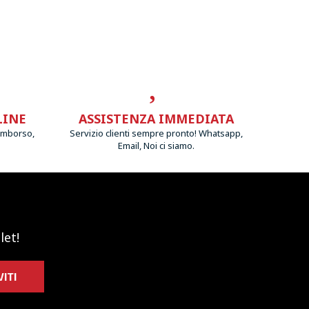
LINE
ASSISTENZA IMMEDIATA
imborso,
Servizio clienti sempre pronto! Whatsapp,
Email, Noi ci siamo.
let!
VITI