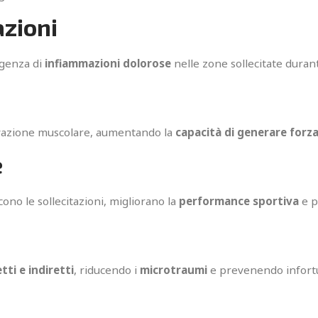
azioni
rgenza di
infiammazioni dolorose
nelle zone sollecitate durant
ivazione muscolare, aumentando la
capacità di generare forz
e
ucono le sollecitazioni, migliorano la
performance sportiva
e p
tti e indiretti
, riducendo i
microtraumi
e prevenendo infortu