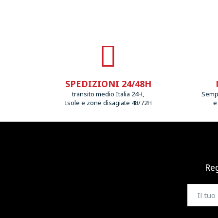
SPEDIZIONI 24/48H
transito medio Italia 24H,
Sempr
Isole e zone disagiate 48/72H
e
Reg