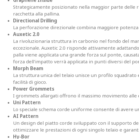
Graphene Inside
Strategicamente posizionato nella maggior parte delle rac
racchetta alla pallina.
Directional Drilling
La perforazione direzionale combina maggiore potenza 
Auxetic 2.0
La rivoluzionaria struttura in carbonio nel fondo del man
eccezionale. Auxetic 2.0 risponde attivamente adattando 
palla viene applicata una grande forza sul ponte, causata d
forza dell'impatto verrà applicata in punti diversi del p
Morph Beam
La struttura unica del telaio unisce un profilo squadrato
facilità di gioco.
Power Grommets
I grommets allargati offrono il massimo movimento alle
Uni Pattern
Lo speciale schema corde uniforme consente di avere una 
AI Pattern
Un design del piatto corde sviluppato con il supporto dell’i
ottimizzare le prestazioni di ogni singolo telaio e garan
Hy-Bor