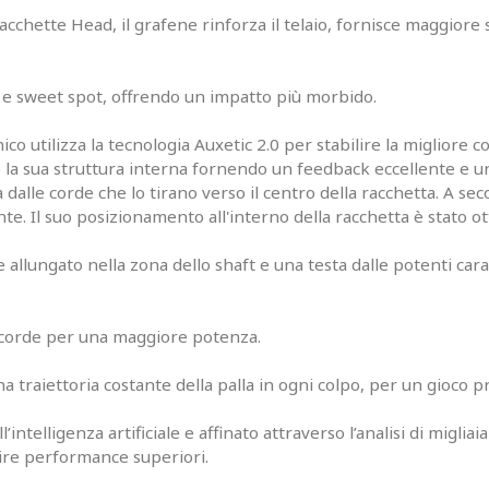
chette Head, il grafene rinforza il telaio, fornisce maggiore st
e sweet spot, offrendo un impatto più morbido.
ico utilizza la tecnologia Auxetic 2.0 per stabilire la migliore 
la sua struttura interna fornendo un feedback eccellente e un'
alle corde che lo tirano verso il centro della racchetta. A secon
onte. Il suo posizionamento all'interno della racchetta è stato
 e allungato nella zona dello shaft e una testa dalle potenti ca
 corde per una maggiore potenza.
traiettoria costante della palla in ogni colpo, per un gioco pr
ntelligenza artificiale e affinato attraverso l’analisi di migliaia
tire performance superiori.