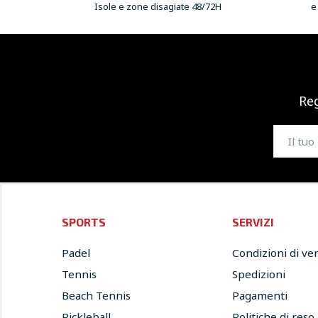
Isole e zone disagiate 48/72H
e
Reg
SPORTS
SERVIZI
Padel
Condizioni di ve
Tennis
Spedizioni
Beach Tennis
Pagamenti
Pickleball
Politiche di reso