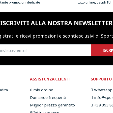
 tante promozioni dedicate
tutto online, decidi Tu!
ISCRIVITI ALLA NOSTRA NEWSLETTER
istrati e ricevi promozioni
e sconti
esclusivi di Sport
ISCRI
ASSISTENZA CLIENTI
SUPPORTO
ndita
Il mio ordine
Whatsapp
Domande frequenti
info@sport
Miglior prezzo garantito
+39 393.8
Effettua un reso