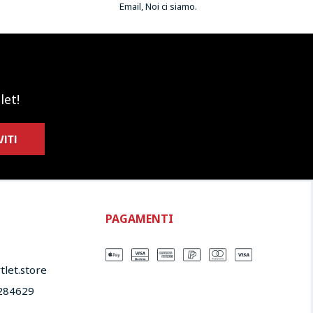
Email, Noi ci siamo.
let!
VITI
PAGAMENTI
let.store​
284629