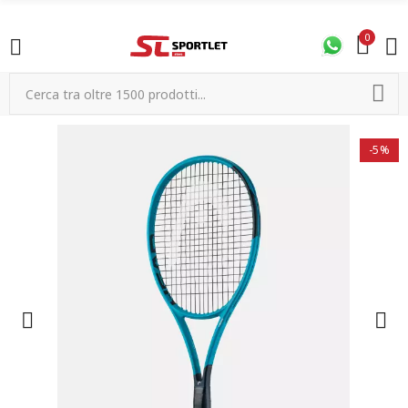
0
-5%