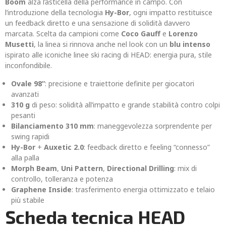
Boom
alza l’asticella della performance in campo. Con
l’introduzione della tecnologia
Hy-Bor
, ogni impatto restituisce
un feedback diretto e una sensazione di solidità davvero
marcata. Scelta da campioni come
Coco Gauff
e
Lorenzo
Musetti
, la linea si rinnova anche nel look con un
blu intenso
ispirato alle iconiche linee ski racing di HEAD: energia pura, stile
inconfondibile.
Ovale 98”
: precisione e traiettorie definite per giocatori
avanzati
310 g
di peso: solidità all’impatto e grande stabilità contro colpi
pesanti
Bilanciamento 310 mm
: maneggevolezza sorprendente per
swing rapidi
Hy-Bor
+
Auxetic 2.0
: feedback diretto e feeling “connesso”
alla palla
Morph Beam
,
Uni Pattern
,
Directional Drilling
: mix di
controllo, tolleranza e potenza
Graphene Inside
: trasferimento energia ottimizzato e telaio
più stabile
Scheda tecnica HEAD