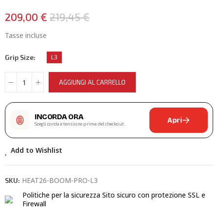
209,00 €
219,45 €
Tasse incluse
Grip Size
L3
AGGIUNGI AL CARRELLO
INCORDA ORA
Apri
Scegli corda e tensione prima del checkout.
Add to Wishlist
HEAT26-BOOM-PRO-L3
SKU:
Politiche per la sicurezza
Sito sicuro con protezione SSL e
Firewall