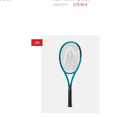
280,00 €
179,90 €
-5%