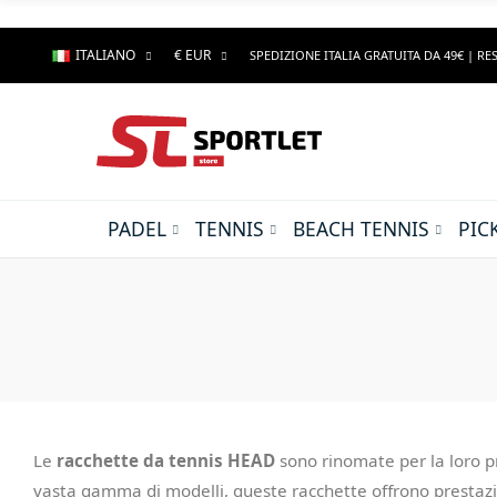
ITALIANO
€ EUR
SPEDIZIONE ITALIA GRATUITA DA 49€ | RES
PADEL
TENNIS
BEACH TENNIS
PIC
Le
racchette da tennis HEAD
sono rinomate per la loro pre
vasta gamma di modelli, queste racchette offrono prestazion