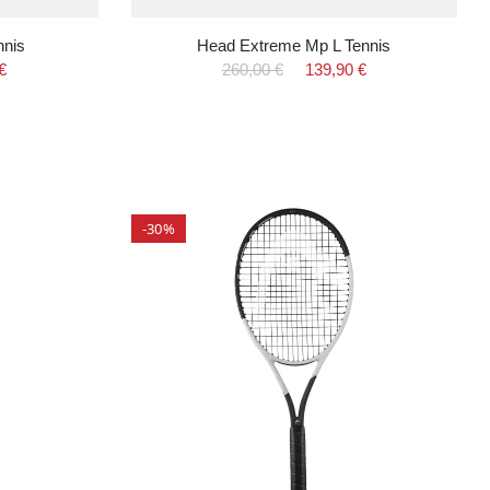
nnis
Head Extreme Mp L Tennis
€
260,00 €
139,90 €
-30%