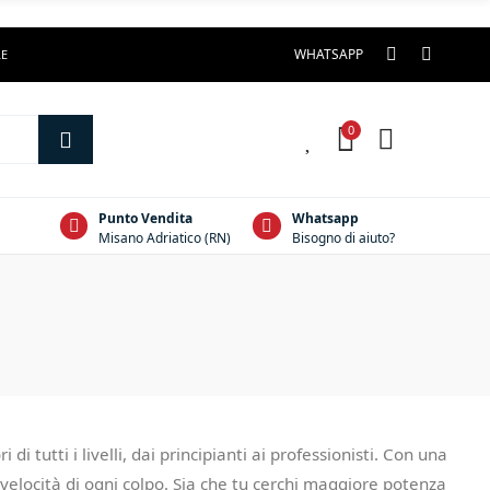
WHATSAPP
LE
0
0
Punto Vendita
Whatsapp
Misano Adriatico (RN)
Bisogno di aiuto?
 tutti i livelli, dai principianti ai professionisti. Con una
velocità di ogni colpo. Sia che tu cerchi maggiore potenza