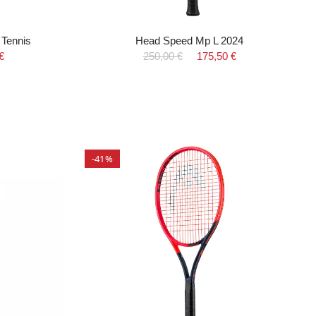
 Tennis
Head Speed Mp L 2024
€
250,00 €
175,50 €
-41%