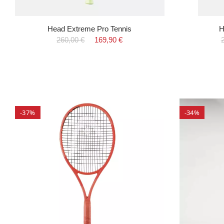
Head Extreme Pro Tennis
H
260,00 €
169,90 €
-37%
-34%