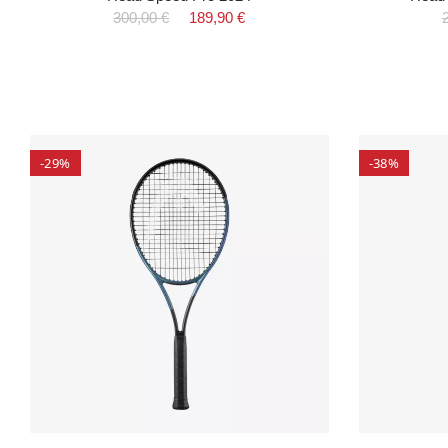
300,00 €
189,90 €
-29%
-38%