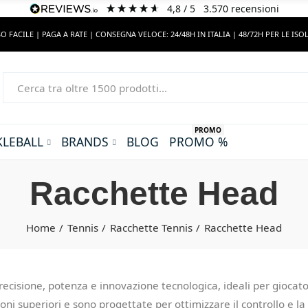
4,8
/ 5
3.570
recensioni
O FACILE | PAGA A RATE | CONSEGNA VELOCE: 24/48H IN ITALIA | 48/72H PER LE ISO
PROMO
KLEBALL
BRANDS
BLOG
PROMO %
Racchette Head
Home
Tennis
Racchette Tennis
Racchette Head
cisione, potenza e innovazione tecnologica, ideali per giocatori di
i superiori e sono progettate per ottimizzare il controllo e la 