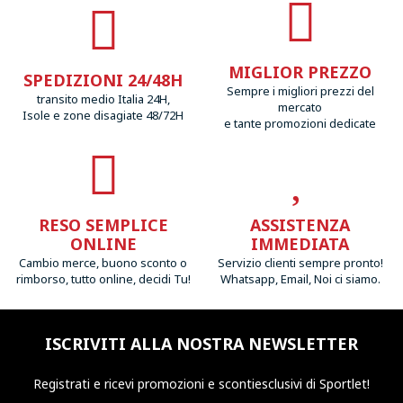
MIGLIOR PREZZO
SPEDIZIONI 24/48H
Sempre i migliori prezzi del
transito medio Italia 24H,
mercato
Isole e zone disagiate 48/72H
e tante promozioni dedicate
RESO SEMPLICE
ASSISTENZA
ONLINE
IMMEDIATA
Cambio merce, buono sconto o
Servizio clienti sempre pronto!
rimborso, tutto online, decidi Tu!
Whatsapp, Email, Noi ci siamo.
ISCRIVITI ALLA NOSTRA NEWSLETTER
Registrati e ricevi promozioni
e sconti
esclusivi di Sportlet!