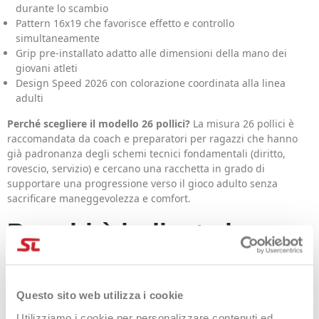
durante lo scambio
Pattern 16x19 che favorisce effetto e controllo
simultaneamente
Grip pre-installato adatto alle dimensioni della mano dei
giovani atleti
Design Speed 2026 con colorazione coordinata alla linea
adulti
Perché scegliere il modello 26 pollici?
La misura 26 pollici è
raccomandata da coach e preparatori per ragazzi che hanno
già padronanza degli schemi tecnici fondamentali (diritto,
rovescio, servizio) e cercano una racchetta in grado di
supportare una progressione verso il gioco adulto senza
sacrificare maneggevolezza e comfort.
Per chi è indicata la
Head Speed 26 Jr 2026
Questo sito web utilizza i cookie
Questa racchetta si rivolge a giovani tennisti che frequentano
un percorso agonistico o che seguono corsi federali con
Utilizziamo i cookie per personalizzare contenuti ed