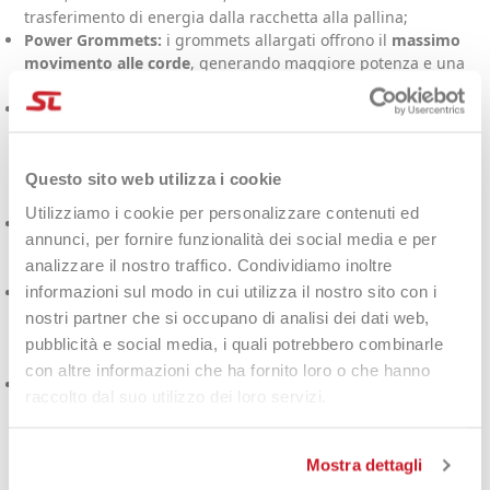
trasferimento di energia dalla racchetta alla pallina;
Power Grommets:
i grommets allargati offrono il
massimo
movimento alle corde
, generando maggiore potenza e una
risposta più vivace all’impatto;
Auxetic 2.0:
la struttura in carbonio nel fondo del manico
utilizza la tecnologia Auxetic 2.0 per stabilire una
connessione diretta
con il colpo, adattando la risposta
interna e offrendo un feeling eccezionale e una grande
Questo sito web utilizza i cookie
solidità;
Utilizziamo i cookie per personalizzare contenuti ed
Directional Drilling:
la foratura direzionale combina
annunci, per fornire funzionalità dei social media e per
maggiore potenza e sweet spot ampliato
, offrendo un
analizzare il nostro traffico. Condividiamo inoltre
impatto più morbido e tollerante anche nei colpi decentrati;
informazioni sul modo in cui utilizza il nostro sito con i
Hy-Bor:
mix di materiali all’avanguardia, utilizzati
principalmente in ambito aerospaziale, integrato nel telaio
nostri partner che si occupano di analisi dei dati web,
per
aumentare la stabilità
e garantire un impatto più solido
pubblicità e social media, i quali potrebbero combinarle
e deciso;
con altre informazioni che ha fornito loro o che hanno
Speed Pattern:
speciale schema corde pensato per il
gioco
raccolto dal suo utilizzo dei loro servizi.
veloce
, che offre il mix ideale di potenza e controllo.
Descrizione della HEAD
Mostra dettagli