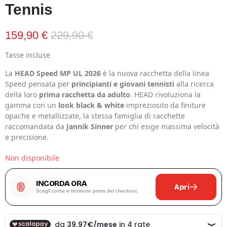
Tennis
159,90 €
229,90 €
Tasse incluse
La
HEAD Speed MP UL 2026
è la nuova racchetta della linea
Speed pensata per
principianti e giovani tennisti
alla ricerca
della loro
prima racchetta da adulto
. HEAD rivoluziona la
gamma con un
look black & white
impreziosito da finiture
opache e metallizzate, la stessa famiglia di racchette
raccomandata da
Jannik Sinner
per chi esige massima velocità
e precisione.
Non disponibile
INCORDA ORA
Apri
Scegli corda e tensione prima del checkout.