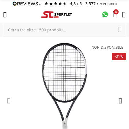
4,8
/ 5
3.577
recensioni
0
NON DISPONIBILE
-31%