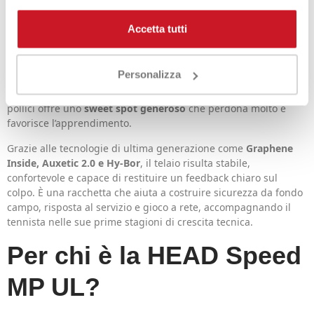
Speed MP UL 2026
Accetta tutti
La
Speed MP UL
è stata progettata per rendere il passaggio
dalla racchetta junior a quella da adulto il più naturale
Personalizza
possibile. Il peso ridotto e il bilanciamento in testa aiutano a
generare velocità di braccio senza fatica, mentre l’ovale da 100
pollici offre uno
sweet spot generoso
che perdona molto e
favorisce l’apprendimento.
Grazie alle tecnologie di ultima generazione come
Graphene
Inside, Auxetic 2.0 e Hy-Bor
, il telaio risulta stabile,
confortevole e capace di restituire un feedback chiaro sul
colpo. È una racchetta che aiuta a costruire sicurezza da fondo
campo, risposta al servizio e gioco a rete, accompagnando il
tennista nelle sue prime stagioni di crescita tecnica.
Per chi è la HEAD Speed
MP UL?