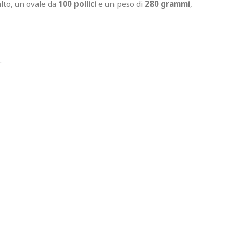
lto, un ovale da
100 pollici
e un peso di
280 grammi
,
.