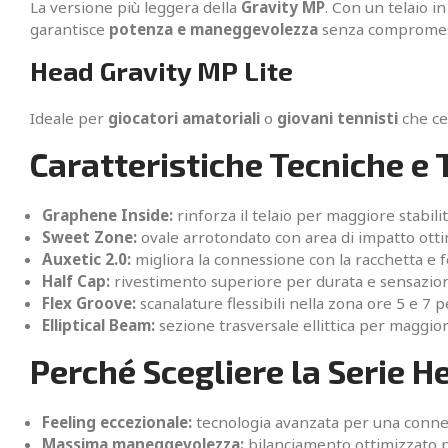
La versione più leggera della
Gravity MP
. Con un telaio i
garantisce
potenza e maneggevolezza
senza compromes
Head Gravity MP Lite
Ideale per
giocatori amatoriali
o
giovani tennisti
che ce
Caratteristiche Tecniche e 
Graphene Inside:
rinforza il telaio per maggiore stabili
Sweet Zone:
ovale arrotondato con area di impatto ott
Auxetic 2.0:
migliora la connessione con la racchetta e f
Half Cap:
rivestimento superiore per durata e sensazione
Flex Groove:
scanalature flessibili nella zona ore 5 e 7 p
Elliptical Beam:
sezione trasversale ellittica per maggiore 
Perché Scegliere la Serie H
Feeling eccezionale:
tecnologia avanzata per una connes
Massima maneggevolezza:
bilanciamento ottimizzato p