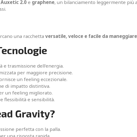
n
Auxetic 2.0
e
graphene
, un bilanciamento leggermente più a
si.
rcano una racchetta
versatile, veloce e facile da maneggiare
Tecnologie
tà e trasmissione dell'energia.
imizzata per maggiore precisione.
ornisce un feeling eccezionale.
 di impatto distintiva.
er un feeling migliorato.
flessibilità e sensibilità.
ead Gravity?
sione perfetta con la palla.
er una risposta rapida.