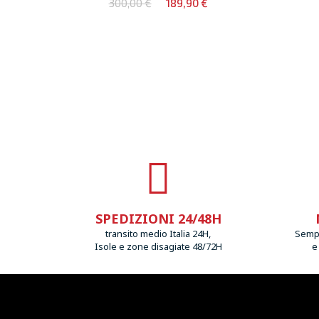
300,00 €
189,90 €
SPEDIZIONI 24/48H
transito medio Italia 24H,
Sempr
Isole e zone disagiate 48/72H
e