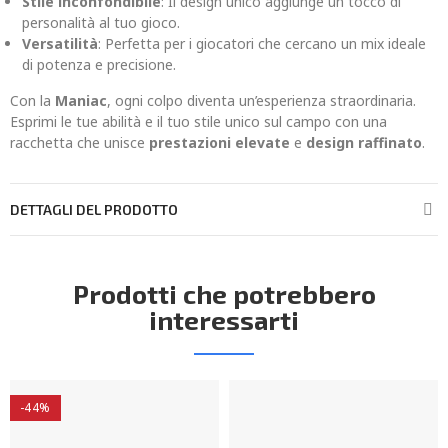
Stile inconfondibile
: Il design unico aggiunge un tocco di
personalità al tuo gioco.
Versatilità
: Perfetta per i giocatori che cercano un mix ideale
di potenza e precisione.
Con la
Maniac
, ogni colpo diventa un’esperienza straordinaria.
Esprimi le tue abilità e il tuo stile unico sul campo con una
racchetta che unisce
prestazioni elevate
e
design raffinato
.
DETTAGLI DEL PRODOTTO
Prodotti che potrebbero
interessarti
-44%