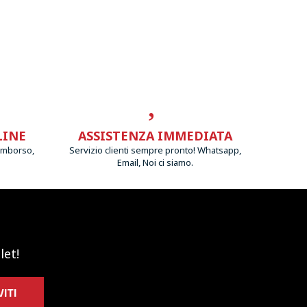
LINE
ASSISTENZA IMMEDIATA
imborso,
Servizio clienti sempre pronto! Whatsapp,
Email, Noi ci siamo.
let!
VITI