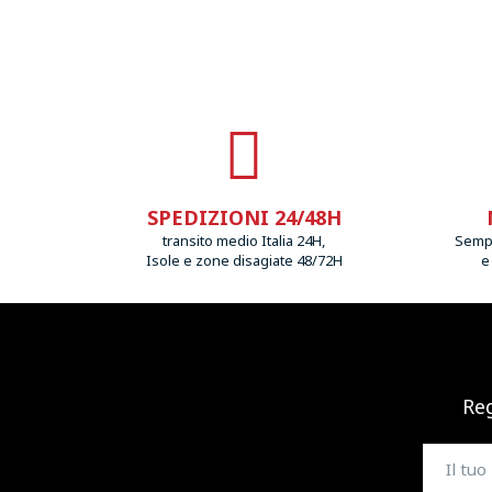
SPEDIZIONI 24/48H
transito medio Italia 24H,
Sempr
Isole e zone disagiate 48/72H
e
Reg