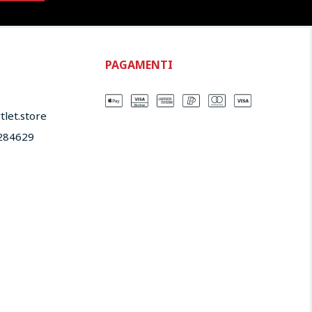
PAGAMENTI
let.store​
284629