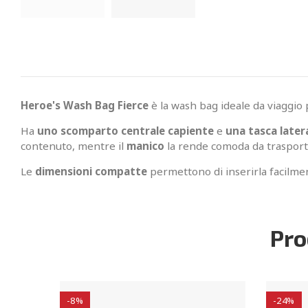
Heroe's Wash Bag Fierce
è la wash bag ideale da viaggio p
Ha
uno scomparto centrale capiente
e
una tasca later
contenuto, mentre il
manico
la rende comoda da trasport
Le
dimensioni compatte
permettono di inserirla facilme
Pro
-8%
-24%