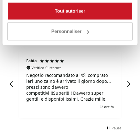
4,85
Valutazioni
Tout autoriser
3.577
Recensioni
Personnaliser
Fabio
Ma
Verified Customer
Negozio raccomandato al 💯: comprato
Tu
ieri uno zaino è arrivato il giorno dopo. I
tu
prezzi sono davvero
competitivi!!!Super!!!!! Davvero super
gentili e disponibilissimi. Grazie mille.
e fa
22 ore fa
Pausa