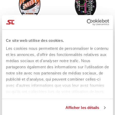
Ce site web utilise des cookies.
Les cookies nous permettent de personnaliser le contenu
MBT M-CARBON 2023
MBT X-LOVE ME 2024
et les annonces, d'offrir des fonctionnalités relatives aux
229,00 €
139,00 €
209,00 €
149,90 €
médias sociaux et d'analyser notre trafic. Nous
partageons également des informations sur l'utilisation de
notre site avec nos partenaires de médias sociaux, de
publicité et d'analyse, qui peuvent combiner celles-ci
avec d'autres informations que vous leur avez fournies
ou qu'ils ont collectées lors de votre utilisation de leurs
services.
Afficher les détails
Eccezionale