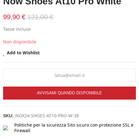
Now Shoes At10 Pro White
99,90 €
121,00 €
Tasse incluse
Non disponibile
Add to Wishlist
AVVISAMI QUANDO DISPONIBILE
NOX24-SHOES-AT10-PRO-W-38
SKU:
Politiche per la sicurezza
Sito sicuro con protezione SSL e
Firewall