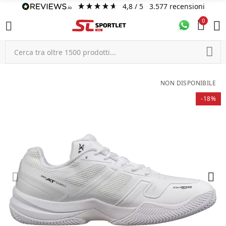
4,8
/ 5
3.577
recensioni
0
NON DISPONIBILE
-18%