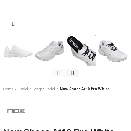
Click to enlarge
Home
Padel
Scarpe Padel
Now Shoes At10 Pro White