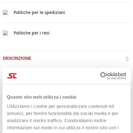
Politiche per le spedizioni
Politiche per i resi
DESCRIZIONE
Scarpe Nox AT10 PRO 2024 - La Rivoluzione delle Calzature da
Paddle
Preparati per una nuova era delle calzature da paddle con le
Nox AT10 PRO bianche, edizione 2024! Realizzate con
Questo sito web utilizza i cookie
tecnologia avanzata,
Utilizziamo i cookie per personalizzare contenuti ed
queste scarpe non solo migliorano le tue performance in
annunci, per fornire funzionalità dei social media e per
campo, ma offrono anche un supporto ideale per la salute del
analizzare il nostro traffico. Condividiamo inoltre
piede in ogni movimento.
informazioni sul modo in cui utilizza il nostro sito con i
Massima tecnologia per prestazioni eccezionali
Scelte dai