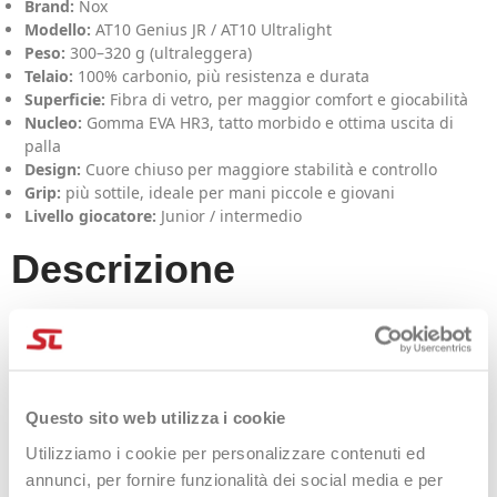
Brand:
Nox
Modello:
AT10 Genius JR / AT10 Ultralight
Peso:
300–320 g (ultraleggera)
Telaio:
100% carbonio, più resistenza e durata
Superficie:
Fibra di vetro, per maggior comfort e giocabilità
Nucleo:
Gomma EVA HR3, tatto morbido e ottima uscita di
palla
Design:
Cuore chiuso per maggiore stabilità e controllo
Grip:
più sottile, ideale per mani piccole e giovani
Livello giocatore:
Junior / intermedio
Descrizione
La
Nox AT10 Genius JR
utilizza materiali molto leggeri per
ridurre il peso senza rinunciare alla qualità costruttiva: telaio
in
carbonio al 100%
per solidità e durata, superficie in
fibra di
vetro
per una sensazione più morbida e tollerante. Il
design a
Questo sito web utilizza i cookie
cuore chiuso
e la
gomma EVA HR3
nel nucleo aumentano
comfort e controllo, rendendola una racchetta facile da giocare
Utilizziamo i cookie per personalizzare contenuti ed
ma con feeling da modello “pro”.
annunci, per fornire funzionalità dei social media e per