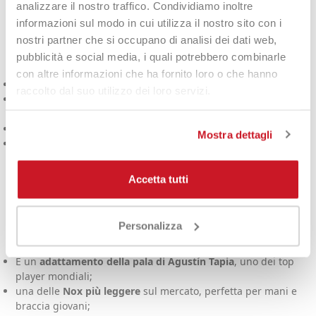
analizzare il nostro traffico. Condividiamo inoltre
Per chi è consigliata la
informazioni sul modo in cui utilizza il nostro sito con i
Nox AT10 Genius JR
nostri partner che si occupano di analisi dei dati web,
pubblicità e social media, i quali potrebbero combinarle
con altre informazioni che ha fornito loro o che hanno
Giovani che stanno facendo il
salto alla racchetta da adulto
;
raccolto dal suo utilizzo dei loro servizi.
giocatori (uomo e donna) che cercano una racchetta
molto
leggera
;
chi ha
problemi al gomito
e vuole ridurre carico e vibrazioni;
Mostra dettagli
fan di
Agustín Tapia
che vogliono una versione più leggera
della sua pala.
Accetta tutti
Perché ti piacerà questa
racchetta da padel
Personalizza
È un
adattamento della pala di Agustín Tapia
, uno dei top
player mondiali;
una delle
Nox più leggere
sul mercato, perfetta per mani e
braccia giovani;