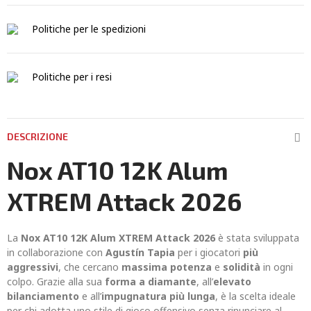
Politiche per le spedizioni
Politiche per i resi
DESCRIZIONE
Nox AT10 12K Alum
XTREM Attack 2026
La
Nox AT10 12K Alum XTREM Attack 2026
è stata sviluppata
in collaborazione con
Agustín Tapia
per i giocatori
più
aggressivi
, che cercano
massima potenza
e
solidità
in ogni
colpo. Grazie alla sua
forma a diamante
, all’
elevato
bilanciamento
e all’
impugnatura più lunga
, è la scelta ideale
per chi adotta uno stile di gioco offensivo senza rinunciare al