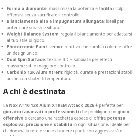
Forma a diamante
: massimizza la potenza e facilita i colpi
offensivi senza sacrificare il controllo.
Bilanciamento alto
e
impugnatura allungata
: ideali per
potenziare smash e víbora.
Weight Balance System
: regola il bilanciamento per adattarsi
al tuo stile di gioco.
Photocromic Paint
: vernice reattiva che cambia colore e offre
un design unico.
Dual Spin Surface
: texture 3D + sabbiata per effetti
massimizzati e maggiore controllo.
Carbonio 12K Alum Xtrem
: rigidità, durata e prestazioni stabili
anche con sbalzi di temperatura.
A chi è destinata
La
Nox AT10 12K Alum XTREM Attack 2026
è perfetta per
giocatori avanzati o professionisti
che prediligono un
gioco
offensivo
e cercano una racchetta capace di offrire
potenza
esplosiva
,
precisione
e
stabilità
in ogni situazione. Ideale per
chi domina la rete e vuole chiudere i punti con aggressività e