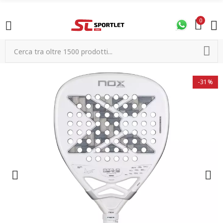
0
-31%