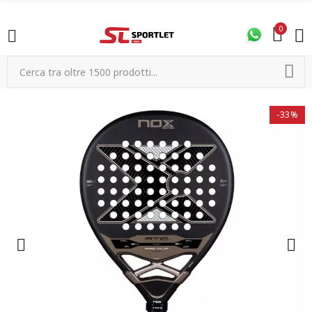
0
-33%