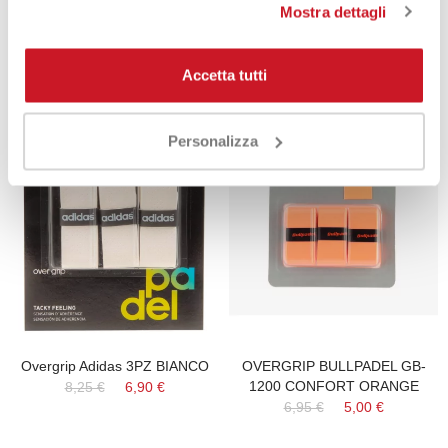
Mostra dettagli
interessarti
Accetta tutti
-17%
-28%
Personalizza
Overgrip Adidas 3PZ BIANCO
OVERGRIP BULLPADEL GB-
1200 CONFORT ORANGE
8,25 €
6,90 €
6,95 €
5,00 €