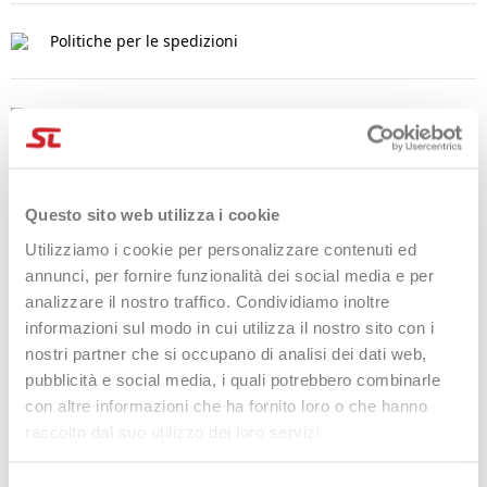
Politiche per le spedizioni
Politiche per i resi
DETTAGLI DEL PRODOTTO
Questo sito web utilizza i cookie
Marca
Nox
Utilizziamo i cookie per personalizzare contenuti ed
annunci, per fornire funzionalità dei social media e per
Riferimento
NOX23-OGRIP-PRO-12
analizzare il nostro traffico. Condividiamo inoltre
Scheda tecnica
informazioni sul modo in cui utilizza il nostro sito con i
nostri partner che si occupano di analisi dei dati web,
2023
Anno di produzione
pubblicità e social media, i quali potrebbero combinarle
con altre informazioni che ha fornito loro o che hanno
raccolto dal suo utilizzo dei loro servizi.
Prodotti che potrebbero