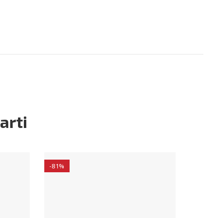
arti
-81%