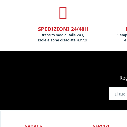
SPEDIZIONI 24/48H
transito medio Italia 24H,
Sempr
Isole e zone disagiate 48/72H
e
Reg
SPORTS
SERVIZI