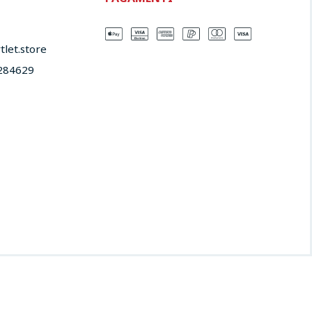
let.store​
284629