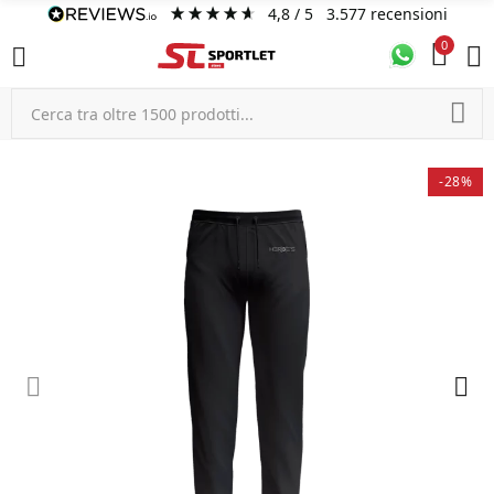
4,8
/ 5
3.577
recensioni
0
-28%