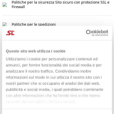
Politiche per la sicurezza
Sito sicuro con protezione SSL e
Firewall
Politiche per le spedizioni
Politiche per i resi
Questo sito web utilizza i cookie
Utilizziamo i cookie per personalizzare contenuti ed
DESCRIZIONE
annunci, per fornire funzionalità dei social media e per
analizzare il nostro traffico. Condividiamo inoltre
Scopri la nuova collezione abbigliamento 2023 di Heroe's. Il
informazioni sul modo in cui utilizza il nostro sito con i
massimo comfort, in ogni partita.
nostri partner che si occupano di analisi dei dati web,
pubblicità e social media, i quali potrebbero combinarle
DETTAGLI DEL PRODOTTO
con altre informazioni che ha fornito loro o che hanno
raccolto dal suo utilizzo dei loro servizi.