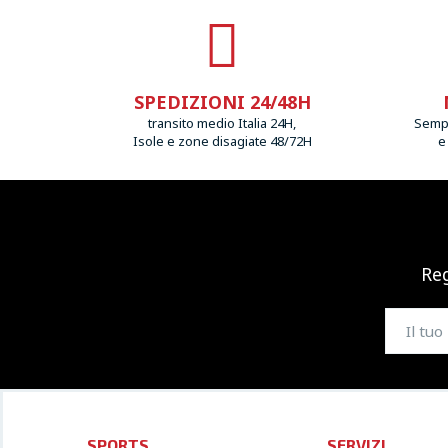
SPEDIZIONI 24/48H
transito medio Italia 24H,
Sempr
Isole e zone disagiate 48/72H
e
Reg
SPORTS
SERVIZI