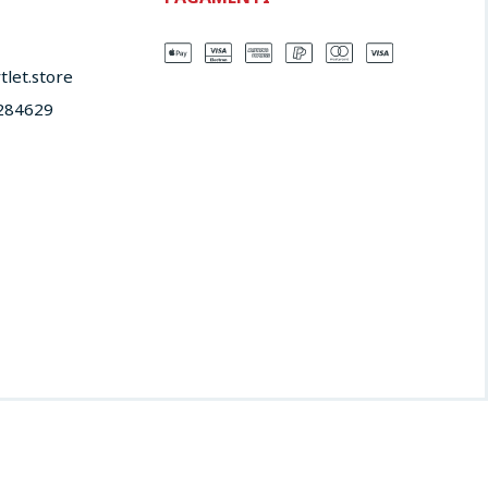
let.store​
284629