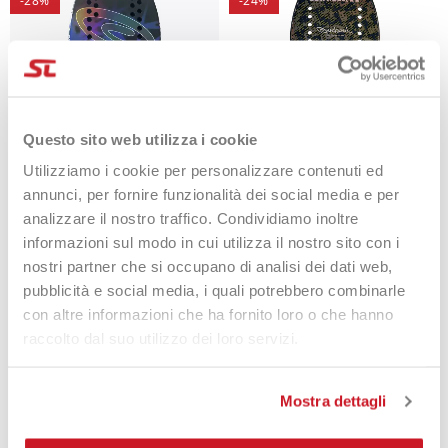
-28%
-24%
Questo sito web utilizza i cookie
Utilizziamo i cookie per personalizzare contenuti ed
annunci, per fornire funzionalità dei social media e per
Quicksand Enigma 2025
Quicksand Kombat 2025
analizzare il nostro traffico. Condividiamo inoltre
219,00 €
159,00 €
219,00 €
167,90 €
informazioni sul modo in cui utilizza il nostro sito con i
nostri partner che si occupano di analisi dei dati web,
pubblicità e social media, i quali potrebbero combinarle
con altre informazioni che ha fornito loro o che hanno
raccolto dal suo utilizzo dei loro servizi.
-39%
-46%
Mostra dettagli