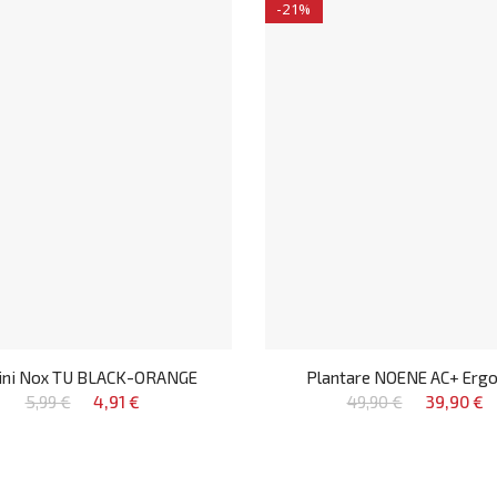
-21%
zini Nox TU BLACK-ORANGE
Plantare NOENE AC+ Erg
5,99 €
4,91 €
49,90 €
39,90 €