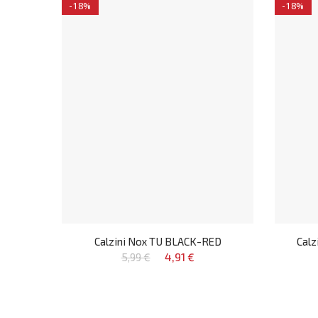
-18%
-18%
Calzini Nox TU BLACK-RED
Cal
5,99 €
4,91 €