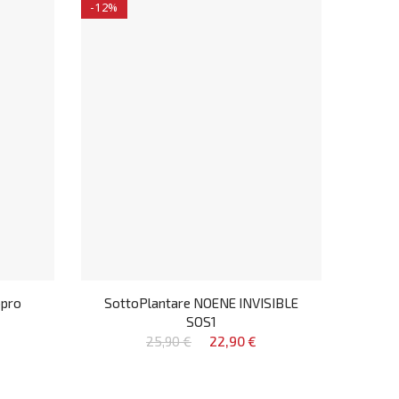
-12%
opro
SottoPlantare NOENE INVISIBLE
SOS1
25,90 €
22,90 €