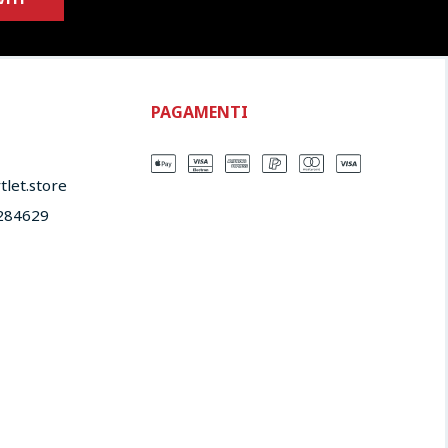
PAGAMENTI
let.store​
284629