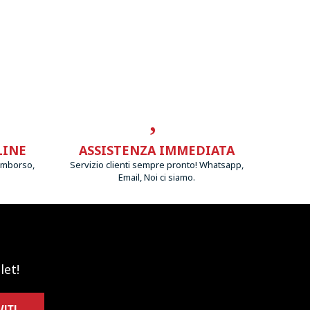
LINE
ASSISTENZA IMMEDIATA
imborso,
Servizio clienti sempre pronto! Whatsapp,
Email, Noi ci siamo.
let!
VITI