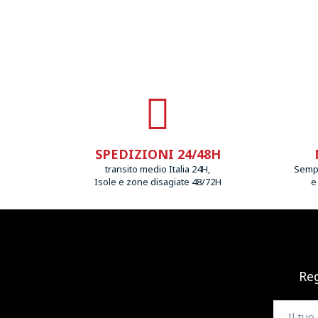
SPEDIZIONI 24/48H
transito medio Italia 24H,
Sempr
Isole e zone disagiate 48/72H
e
Reg