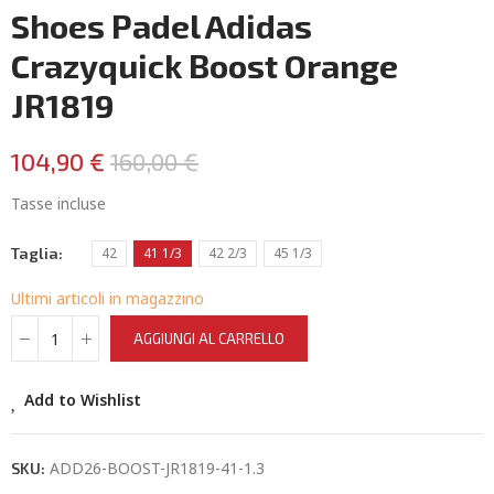
Shoes Padel Adidas
Crazyquick Boost Orange
JR1819
104,90 €
160,00 €
Tasse incluse
Taglia
42
41 1/3
42 2/3
45 1/3
Ultimi articoli in magazzino
AGGIUNGI AL CARRELLO
Add to Wishlist
ADD26-BOOST-JR1819-41-1.3
SKU: