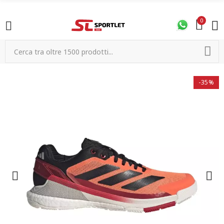
0
-35%