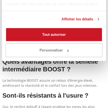
(FAQ)
ou qu'ils ont collectées lors de votre utilisation de leurs
services.
Les chaussures de padel adidas
Afficher les détails
Crazyquick Boost sont-elles
uniquement adaptées au padel ?
Tout autoriser
Oui, elles sont conçues spécifiquement pour le padel, avec une
semelle optimisée pour les mouvements latéraux et les
Personnaliser
rotations rapides.
Quels avantages offre la semelle
intermédiaire BOOST ?
La technologie BOOST assure un retour d'énergie élevé,
améliorant la réactivité et le confort lors des jeux intenses.
Sont-ils résistants à l'usure ?
Oui, le renfort Adituff à l'avant protège les zones les plus