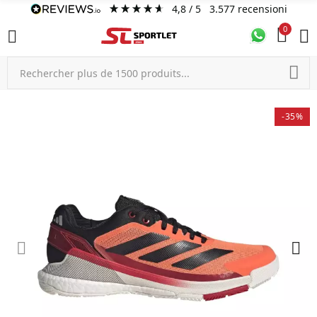
4,8
/ 5
3.577
recensioni
0
-35%