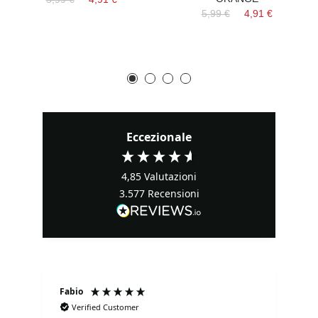
5,99 €
4,91 €
Eccezionale
4,85
Valutazioni
3.577
Recensioni
Fabio
Ma
Verified Customer