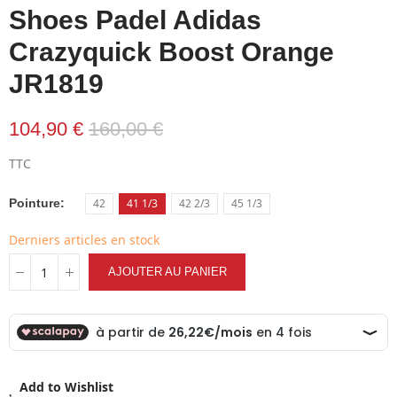
Shoes Padel Adidas
Crazyquick Boost Orange
JR1819
104,90 €
160,00 €
TTC
Pointure
42
41 1/3
42 2/3
45 1/3
Derniers articles en stock
AJOUTER AU PANIER
Add to Wishlist