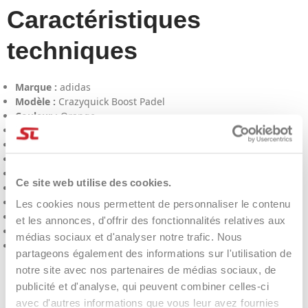
Caractéristiques
techniques
Marque :
adidas
Modèle :
Crazyquick Boost Padel
Couleur :
Orange
Sport :
Padel
Cible :
Hommes
Semelle :
Adiwear spécifique au padel
Amorti :
BOOST
Ce site web utilise des cookies.
Stabilité :
Structure du cadre de levage
Protection des orteils :
Adituff anti-abrasion
Les cookies nous permettent de personnaliser le contenu
Tige :
Textile et synthétique léger
et les annonces, d'offrir des fonctionnalités relatives aux
Durabilité :
≥ 20 % de matériaux recyclés
médias sociaux et d'analyser notre trafic. Nous
Niveau recommandé :
Intermédiaire / Avancé
partageons également des informations sur l'utilisation de
notre site avec nos partenaires de médias sociaux, de
Foire aux questions
publicité et d'analyse, qui peuvent combiner celles-ci
avec d'autres informations que vous leur avez fournies