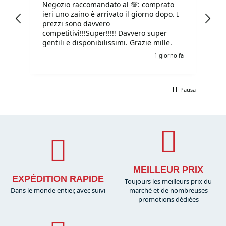
Negozio raccomandato al 💯: comprato
Tu
ieri uno zaino è arrivato il giorno dopo. I
tu
prezzi sono davvero
competitivi!!!Super!!!!! Davvero super
gentili e disponibilissimi. Grazie mille.
e fa
1 giorno fa
Pausa
MEILLEUR PRIX
EXPÉDITION RAPIDE
Toujours les meilleurs prix du
Dans le monde entier, avec suivi
marché et de nombreuses
promotions dédiées