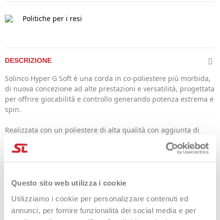
Politiche per i resi
DESCRIZIONE
Solinco Hyper G Soft è una corda in co-poliestere più morbida,
di nuova concezione ad alte prestazioni e versatilità, progettata
per offrire giocabilità e controllo generando potenza estrema e
spin.
Realizzata con un poliestere di alta qualità con aggiunta di
additivi a base di alfaolefilene che ne stabilizzano le
caratteristiche.
Questa corda non offre solo un controllo chirurgico, spin e
resistenza, ma anche un comfort sopra la media per essere un
monofilamento in co-poliestere.
Questo sito web utilizza i cookie
Dotata di una sezione pentagonale per generare maggior spin,
Utilizziamo i cookie per personalizzare contenuti ed
controllo e precisione nelle traiettorie.
annunci, per fornire funzionalità dei social media e per