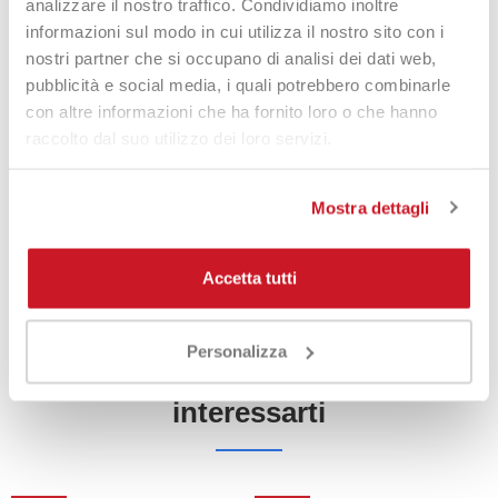
analizzare il nostro traffico. Condividiamo inoltre
Questa versione soft assicura un maggiore comfort del piatto
informazioni sul modo in cui utilizza il nostro sito con i
corde ed un'eccellente tenuta di tensione e capacità di
nostri partner che si occupano di analisi dei dati web,
trasmettere ottime sensazioni di gioco al braccio, solitamente
pubblicità e social media, i quali potrebbero combinarle
difficile per un co-poliestere.
con altre informazioni che ha fornito loro o che hanno
raccolto dal suo utilizzo dei loro servizi.
Calibro: 1.25
Colore: Verde
Mostra dettagli
Set da 12 metri
Accetta tutti
DETTAGLI DEL PRODOTTO
Personalizza
Prodotti che potrebbero
interessarti