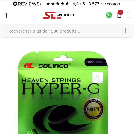
4,8
/ 5
3.577
recensioni
0