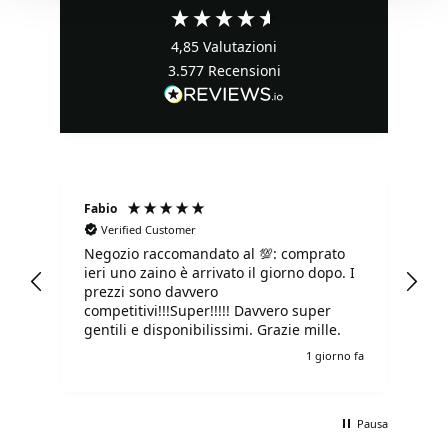
4,85
Valutazioni
3.577
Recensioni
Fabio
Ma
Verified Customer
Negozio raccomandato al 💯: comprato
Tu
ieri uno zaino è arrivato il giorno dopo. I
tu
prezzi sono davvero
competitivi!!!Super!!!!! Davvero super
gentili e disponibilissimi. Grazie mille.
o fa
1 giorno fa
Pausa