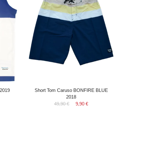
 2019
Short Tom Caruso BONFIRE BLUE
Felpa 
2018
49,90 €
9,90 €