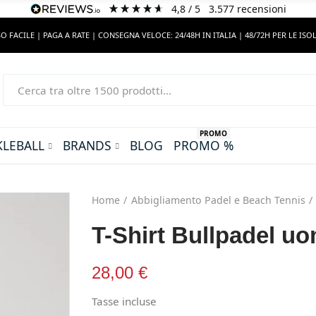
4,8
/ 5
3.577
recensioni
O FACILE | PAGA A RATE | CONSEGNA VELOCE: 24/48H IN ITALIA | 48/72H PER LE ISO
PROMO
KLEBALL
BRANDS
BLOG
PROMO %
Home
Abbigliamento Padel e Beach Tennis
T-Shirt Bullpadel 
28,00 €
Tasse incluse