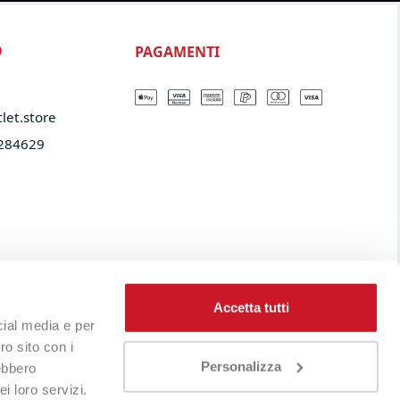
PAGAMENTI
O
let.store​
284629
Accetta tutti
cial media e per
ro sito con i
Personalizza
rebbero
i loro servizi.