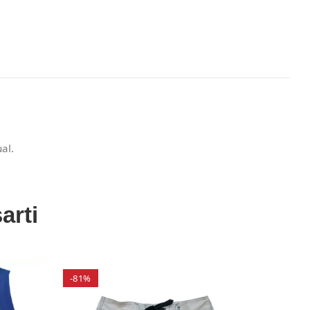
al.
arti
-81%