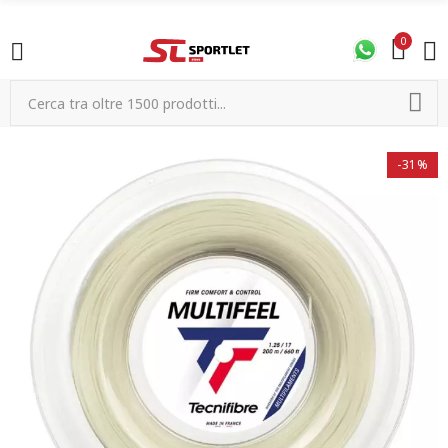
0
-31%