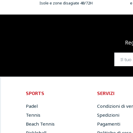
Isole e zone disagiate 48/72H
e
Reg
SPORTS
SERVIZI
Padel
Condizioni di ve
Tennis
Spedizioni
Beach Tennis
Pagamenti
Pickleball
Politiche di reso