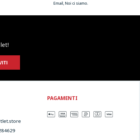
Email, Noi ci siamo.
let!
VITI
PAGAMENTI
let.store​
284629