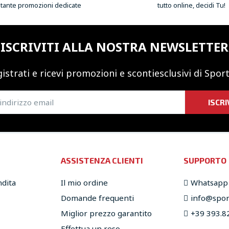
 tante promozioni dedicate
tutto online, decidi Tu!
ISCRIVITI ALLA NOSTRA NEWSLETTER
istrati e ricevi promozioni
e sconti
esclusivi di Sport
ISCRI
ASSISTENZA CLIENTI
SUPPORTO
ndita
Il mio ordine
Whatsapp
Domande frequenti
info@sport
Miglior prezzo garantito
+39 393.8
Effettua un reso