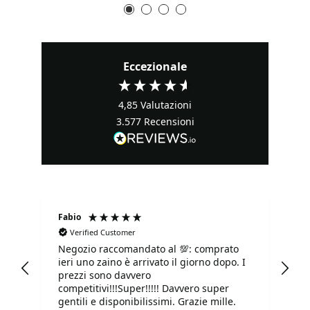
Eccezionale
4,85
Valutazioni
3.577
Recensioni
Fabio
Ma
Verified Customer
Negozio raccomandato al 💯: comprato
Tu
ieri uno zaino è arrivato il giorno dopo. I
tu
prezzi sono davvero
competitivi!!!Super!!!!! Davvero super
gentili e disponibilissimi. Grazie mille.