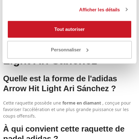
et agressif.
Afficher les détails
Si vous recherchez une
raquette de padel adidas
capable de
vous aider à contrôler l'échange et à frapper avec plus de
précision dans les moments clés, l'
Arrow Hit Light Ari
Tout autoriser
Sánchez
est un choix hautement technique.
FAQ - adidas Arrow Hit
Personnaliser
Light Ari Sánchez
Quelle est la forme de l'adidas
Arrow Hit Light Ari Sánchez ?
Cette raquette possède une
forme en diamant
, conçue pour
favoriser l'accélération et une plus grande puissance sur les
coups offensifs.
À qui convient cette raquette de
padel adidas ?