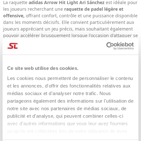
La raquette
adidas Arrow Hit Light Ari Sánchez
est idéale pour
les joueurs recherchant une
raquette de padel légère et
offensive,
offrant confort, contrôle et une puissance disponible
dans les moments décisifs. Elle convient particulièrement aux
joueurs appréciant un jeu précis, mais souhaitant également
pouvoir accélérer brusquement lorsque l'occasion d'attaquer se
présente.
Pourquoi choisir adidas
Arrow Hit Light Ari
Ce site web utilise des cookies.
Les cookies nous permettent de personnaliser le contenu
Sánchez
et les annonces, d'offrir des fonctionnalités relatives aux
médias sociaux et d'analyser notre trafic. Nous
partageons également des informations sur l'utilisation de
Choisir ce modèle, c'est opter pour une raquette qui allie
notre site avec nos partenaires de médias sociaux, de
légèreté, stabilité, précision et puissance
dans une
configuration moderne et polyvalente. Le confort offert par la
publicité et d'analyse, qui peuvent combiner celles-ci
mousse EVA Soft Performance, combiné à des technologies
avec d'autres informations que vous leur avez fournies
dédiées à la puissance et aux effets, fait de cette raquette un
ou qu'ils ont collectées lors de votre utilisation de leurs
choix très attractif pour les joueurs recherchant un jeu complet
services.