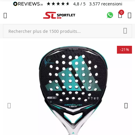
4,8
/ 5
3.577
recensioni
0
-21%