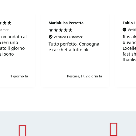
Marialuisa Perrotta
Fabio 
stomer
Veri
comandato al
It is 
Verified Customer
 ieri uno
buying
Tutto perfetto. Consegna
ato il giorno
Excell
e racchetta tutto ok
fast s
thanks
!Super!!!!!
r gentili e
1 giorno fa
Pescara, IT, 2 giorni fa
simi. Grazie