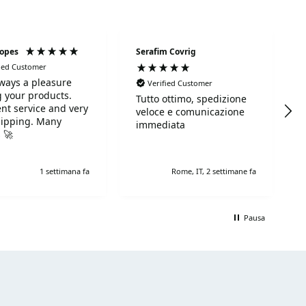
Lopes
Serafim Covrig
fied Customer
always a pleasure
Verified Customer
 your products.
Tutto ottimo, spedizione
ent service and very
veloce e comunicazione
hipping. Many
immediata
 🚀
1 settimana fa
Rome, IT, 2 settimane fa
Pausa