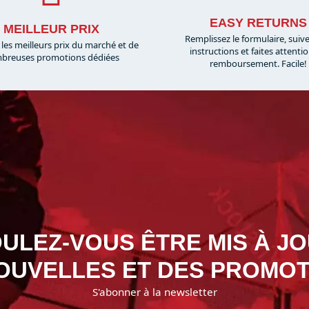
EASY RETURNS
MEILLEUR PRIX
Remplissez le formulaire, suiv
 les meilleurs prix du marché et de
instructions et faites attenti
breuses promotions dédiées
remboursement. Facile!
ULEZ-VOUS ÊTRE MIS À J
OUVELLES ET DES PROMOT
S'abonner à la newsletter