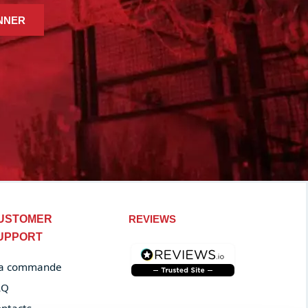
NNER
USTOMER
REVIEWS
UPPORT
a commande
AQ