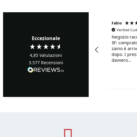
Fabrizio Ghione
Fabio
Verified Cu
Negozio rac
Verified Customer
Eccezionale
💯: comprato
Precisi ...buoni prezzi
zaino è arriv
dopo. I prezzi sono
4,85
Valutazioni
davvero
3.577
Recensioni
competitivi!!
Davvero supe
Turin, IT, 16 ore fa
disponibilis
mille.