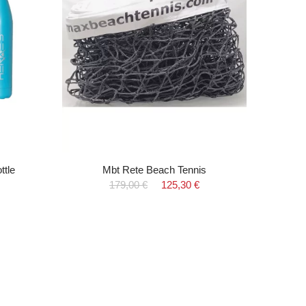
ttle
Mbt Rete Beach Tennis
Filet 
179,00 €
125,30 €