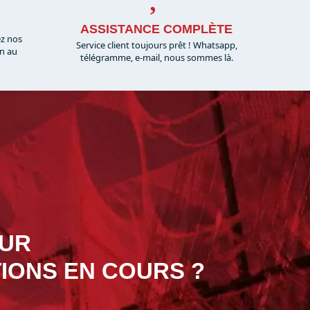
ASSISTANCE COMPLÈTE
ez nos
Service client toujours prêt ! Whatsapp,
on au
télégramme, e-mail, nous sommes là.​
OUR
IONS EN COURS ?