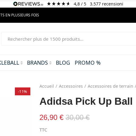
4,8
/ 5
3.577
recensioni
TS EN PLUSIEURS FOIS
KLEBALL
BRANDS
BLOG
PROMO %
Accueil
Accessoires
Accessoires de terrain
-11%
Adidsa Pick Up Ball
26,90 €
30,00 €
TTC