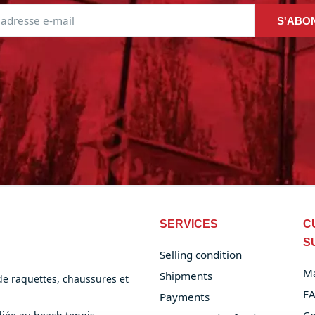
S'ABO
SERVICES
C
S
Selling condition
M
Shipments
 de raquettes, chaussures et
F
Payments