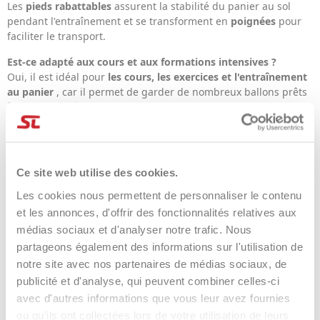
Les
pieds rabattables
assurent la stabilité du panier au sol
pendant l'entraînement et se transforment en
poignées
pour
faciliter le transport.
Est-ce adapté aux cours et aux formations intensives ?
Oui, il est idéal pour
les cours, les exercices et l'entraînement
au panier
, car il permet de garder de nombreux ballons prêts
à l'emploi et réduit les interruptions.
Est-ce facile à transporter ?
Oui : il est
léger
et les
poignées intégrées
rendent son
déplacement très pratique, même entre différents terrains.
Ce site web utilise des cookies.
Est-ce également adapté aux clubs de tennis et aux écoles ?
Les cookies nous permettent de personnaliser le contenu
Absolument : sa
grande capacité
et sa facilité d'utilisation en
et les annonces, d'offrir des fonctionnalités relatives aux
font un excellent choix pour
les clubs, les écoles et les
médias sociaux et d'analyser notre trafic. Nous
instructeurs
.
partageons également des informations sur l'utilisation de
notre site avec nos partenaires de médias sociaux, de
publicité et d'analyse, qui peuvent combiner celles-ci
DÉTAILS DU PRODUIT
avec d'autres informations que vous leur avez fournies
ou qu'ils ont collectées lors de votre utilisation de leurs