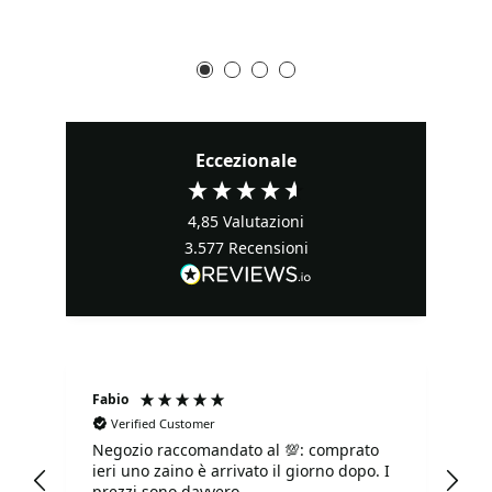
Eccezionale
4,85
Valutazioni
3.577
Recensioni
Fabio
Ma
Verified Customer
Negozio raccomandato al 💯: comprato
Tu
ieri uno zaino è arrivato il giorno dopo. I
tu
prezzi sono davvero