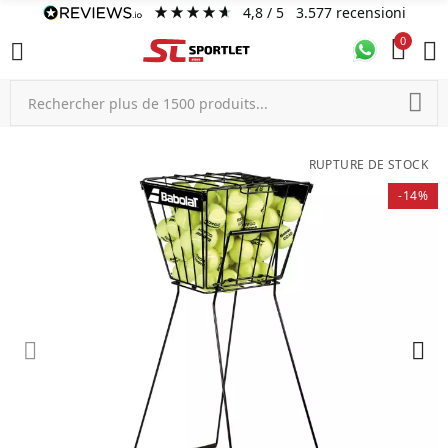
4,8
/ 5
3.577
recensioni
0
RUPTURE DE STOCK
-14%