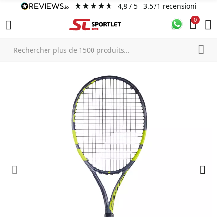
4,8
/ 5
3.571
recensioni
0