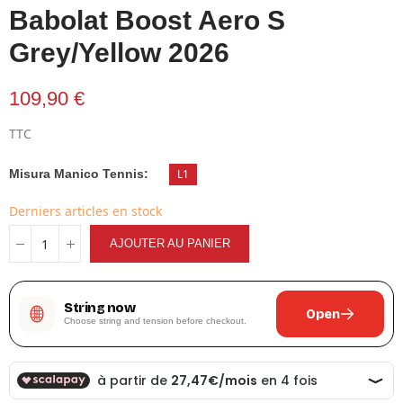
Babolat Boost Aero S
Grey/Yellow 2026
109,90 €
TTC
Misura Manico Tennis
L1
Derniers articles en stock
AJOUTER AU PANIER
String now
Open
Choose string and tension before checkout.