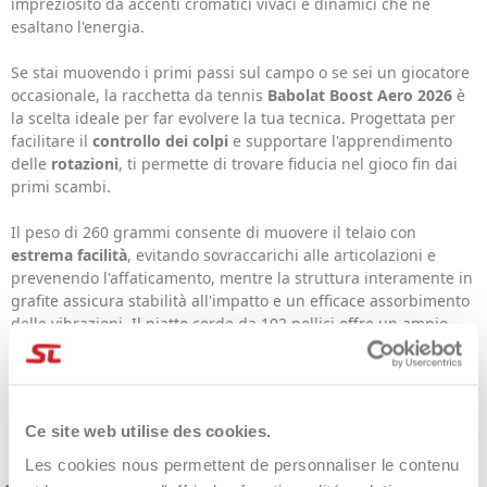
impreziosito da accenti cromatici vivaci e dinamici che ne
esaltano l'energia.
Se stai muovendo i primi passi sul campo o se sei un giocatore
occasionale, la racchetta da tennis
Babolat Boost Aero 2026
è
la scelta ideale per far evolvere la tua tecnica. Progettata per
facilitare il
controllo dei colpi
e supportare l'apprendimento
delle
rotazioni
, ti permette di trovare fiducia nel gioco fin dai
primi scambi.
Il peso di 260 grammi consente di muovere il telaio con
estrema facilità
, evitando sovraccarichi alle articolazioni e
prevenendo l'affaticamento, mentre la struttura interamente in
grafite assicura stabilità all'impatto e un efficace assorbimento
delle vibrazioni. Il piatto corde da 102 pollici offre un ampio
sweetspot, che si traduce in una maggiore tolleranza nei colpi
decentrati. Lo schema corde 16x19, infine, facilita la
generazione di potenza e spin.
Tecnologie
Ce site web utilise des cookies.
Les cookies nous permettent de personnaliser le contenu