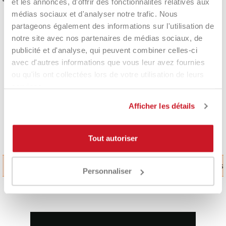
Woofer
et les annonces, d'offrir des fonctionnalités relatives aux
La tecnologia Woofer è brevetto esclusivo di Babolat. E' la
médias sociaux et d'analyser notre trafic. Nous
prima tecnologia che rende interattivi telaio e corde
partageons également des informations sur l'utilisation de
all'impatto della palla. Il tempo di contatto tra palla e corde
notre site avec nos partenaires de médias sociaux, de
aumenta del 25%. Ciò garantisce maggiore controllo e
publicité et d'analyse, qui peuvent combiner celles-ci
assicura un'elevata sensazione di comfort.
avec d'autres informations que vous leur avez fournies
ou qu'ils ont collectées lors de votre utilisation de leurs
DÉTAILS DU PRODUIT
services.
Afficher les détails
Product Same Category
Tout autoriser
 at this time.
No products a
Personnaliser