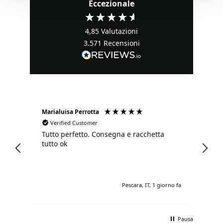
Eccezionale
4,85
Valutazioni
3.571
Recensioni
Marialuisa Perrotta
Fa
Verified Customer
Tutto perfetto. Consegna e racchetta
It
I
tutto ok
pr
sh
e fa
Pescara, IT, 1 giorno fa
Pausa