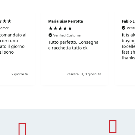
Marialuisa Perrotta
Fabio 
stomer
Veri
comandato al
It is 
Verified Customer
 ieri uno
buying
Tutto perfetto. Consegna
ato il giorno
Excell
e racchetta tutto ok
fast s
thanks
!Super!!!!!
r gentili e
2 giorni fa
Pescara, IT, 3 giorni fa
simi. Grazie