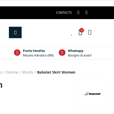
CONTACTS
0
0
Punto Vendita
Whatsapp
Misano Adriatico (RN)
Bisogno di aiuto?
is
Donna
Shorts
Babolat Skirt Women
n