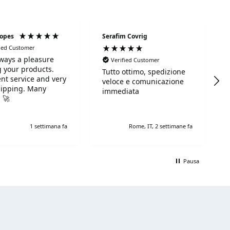
Lopes
Serafim Covrig
fied Customer
always a pleasure
Verified Customer
 your products.
Tutto ottimo, spedizione
ent service and very
veloce e comunicazione
hipping. Many
immediata
 🚀
1 settimana fa
Rome, IT, 2 settimane fa
Pausa