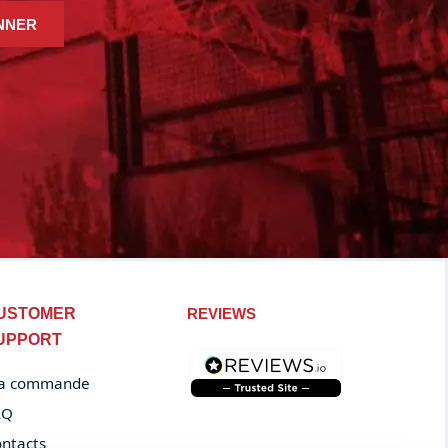
NNER
USTOMER
REVIEWS
UPPORT
a commande
AQ
ntacts