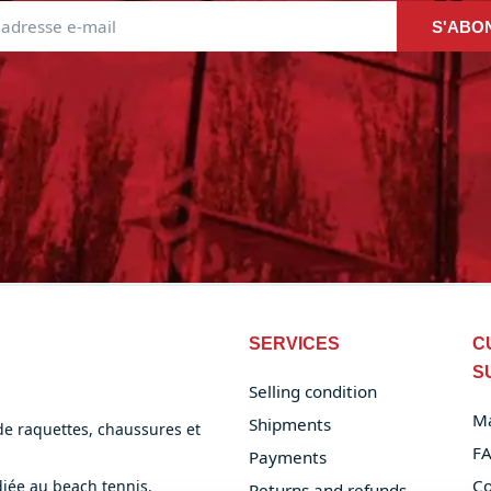
S'ABO
SERVICES
C
S
Selling condition
M
Shipments
 de raquettes, chaussures et
F
Payments
Co
iée au beach tennis.
Returns and refunds