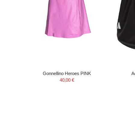
cool
Gonnellino Heroes PINK
A
40,00 €