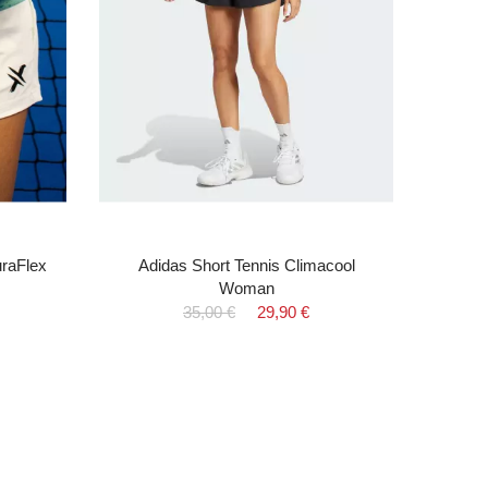
uraFlex
Adidas Short Tennis Climacool
Woman
35,00 €
29,90 €