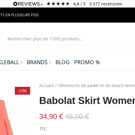
4,8
/ 5
3.577
recensioni
TS EN PLUSIEURS FOIS
KLEBALL
BRANDS
BLOG
PROMO %
Accueil
Vêtements de padel et de beach tenn
-23%
Babolat Skirt Wome
34,90 €
45,00 €
TTC