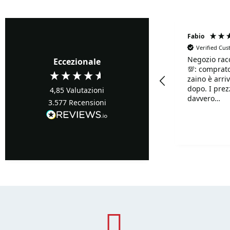
Fabrizio Ghione
Fabio
Verified Cu
Negozio rac
Verified Customer
Eccezionale
💯: comprato
Precisi ...buoni prezzi
zaino è arriv
dopo. I prezzi sono
4,85
Valutazioni
davvero
3.577
Recensioni
competitivi!!
Davvero supe
Turin, IT, 2 giorni fa
disponibilis
mille.