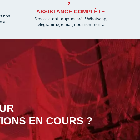
ASSISTANCE COMPLÈTE
ez nos
Service client toujours prêt ! Whatsapp,
on au
télégramme, e-mail, nous sommes là.​
OUR
IONS EN COURS ?