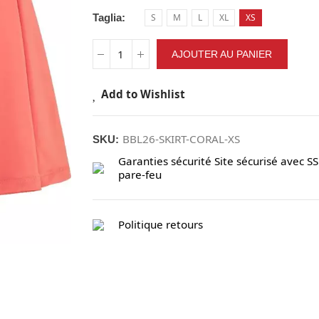
Taglia
S
M
L
XL
XS
AJOUTER AU PANIER
Add to Wishlist
BBL26-SKIRT-CORAL-XS
SKU:
Garanties sécurité
Site sécurisé avec SS
pare-feu
Politique retours