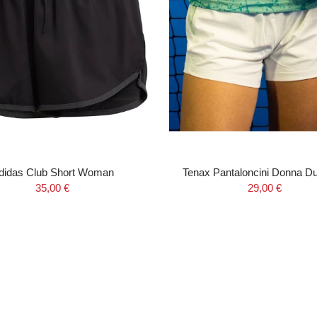
didas Club Short Woman
Tenax Pantaloncini Donna D
35,00 €
29,00 €