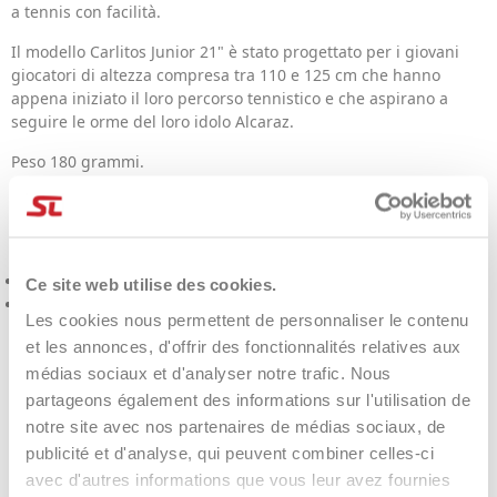
a tennis con facilità.
Il modello Carlitos Junior 21" è stato progettato per i giovani
giocatori di altezza compresa tra 110 e 125 cm che hanno
appena iniziato il loro percorso tennistico e che aspirano a
seguire le orme del loro idolo Alcaraz.
Peso 180 grammi.
Racchetta dotata di fodero per il trasporto.
RACCHETTA INCORDATA.
Lunghezza Racchetta: 21"
Ce site web utilise des cookies.
Materiale Racchetta: Alluminio
Les cookies nous permettent de personnaliser le contenu
et les annonces, d'offrir des fonctionnalités relatives aux
DÉTAILS DU PRODUIT
médias sociaux et d'analyser notre trafic. Nous
partageons également des informations sur l'utilisation de
notre site avec nos partenaires de médias sociaux, de
publicité et d'analyse, qui peuvent combiner celles-ci
Product Same Category
avec d'autres informations que vous leur avez fournies