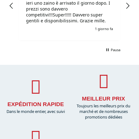
ieri uno zaino è arrivato il giorno dopo. I
tu
prezzi sono davvero
competitivi!!!Super!!!!! Davvero super
gentili e disponibilissimi. Grazie mille.
o fa
1 giorno fa
Pausa
MEILLEUR PRIX
EXPÉDITION RAPIDE
Toujours les meilleurs prix du
Dans le monde entier, avec suivi
marché et de nombreuses
promotions dédiées