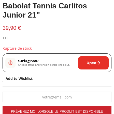
Babolat Tennis Carlitos
Junior 21"
39,90 €
TTC
Rupture de stock
String now
Open
Choose string and tension before checkout.
Add to Wishlist
PRÉVENEZ-MOI LORSQUE LE PRODUIT EST DISPONIBLE