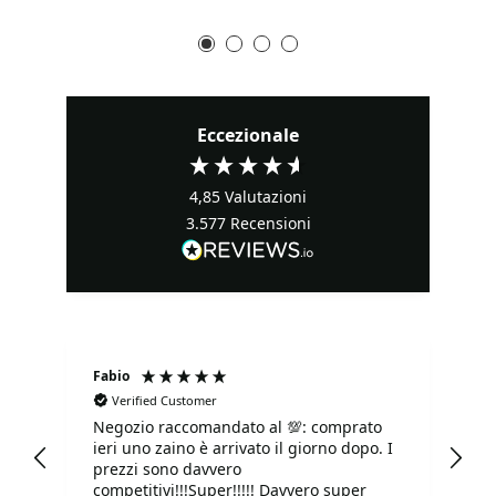
Eccezionale
4,85
Valutazioni
3.577
Recensioni
Fabio
Ma
Verified Customer
Negozio raccomandato al 💯: comprato
Tu
ieri uno zaino è arrivato il giorno dopo. I
tu
prezzi sono davvero
competitivi!!!Super!!!!! Davvero super