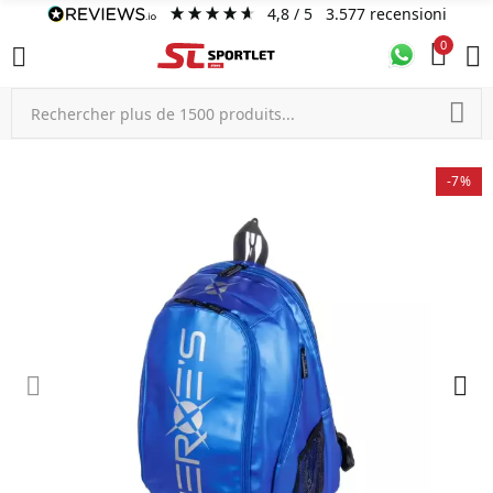
4,8
/ 5
3.577
recensioni
0
-7%