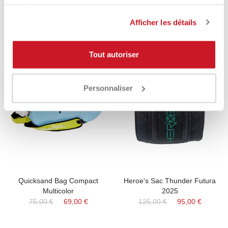
services.
Product Same Category
Afficher les détails
-8%
-24%
Tout autoriser
Personnaliser
Quicksand Bag Compact
Heroe's Sac Thunder Futura
Multicolor
2025
75,00 €
69,00 €
125,00 €
95,00 €