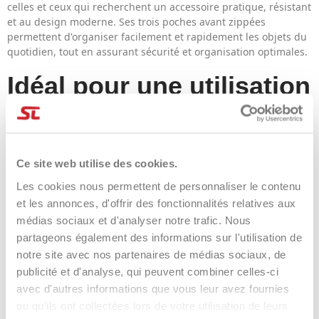
celles et ceux qui recherchent un accessoire pratique, résistant
et au design moderne. Ses trois poches avant zippées
permettent d'organiser facilement et rapidement les objets du
quotidien, tout en assurant sécurité et organisation optimales.
Idéal pour une utilisation
quotidienne
Idéal pour vos voyages, ce sac à dos offre un espace bien
Ce site web utilise des cookies.
réparti et une structure conçue pour faciliter l'organisation de
vos effets personnels. Un accessoire fonctionnel et polyvalent,
Les cookies nous permettent de personnaliser le contenu
pensé pour celles et ceux qui souhaitent avoir tout le
et les annonces, d'offrir des fonctionnalités relatives aux
nécessaire à portée de main au quotidien.
médias sociaux et d'analyser notre trafic. Nous
partageons également des informations sur l'utilisation de
notre site avec nos partenaires de médias sociaux, de
DÉTAILS DU PRODUIT
publicité et d'analyse, qui peuvent combiner celles-ci
avec d'autres informations que vous leur avez fournies
ou qu'ils ont collectées lors de votre utilisation de leurs