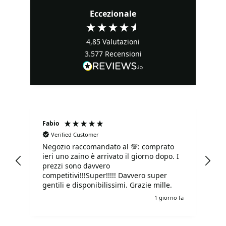
Eccezionale
4,85
Valutazioni
3.577
Recensioni
Fabio
Ma
Verified Customer
Negozio raccomandato al 💯: comprato
Tu
ieri uno zaino è arrivato il giorno dopo. I
tu
prezzi sono davvero
competitivi!!!Super!!!!! Davvero super
gentili e disponibilissimi. Grazie mille.
o fa
1 giorno fa