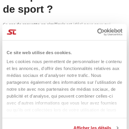
de sport ?
Ce
sac de raquette en similicuir
est idéal pour ceux qui
recherchent un produit complet, alliant design moderne,
fonctionnalité et protection. Ses compartiments dédiés
permettent d'organiser parfaitement votre raquette, vos
chaussures et vos accessoires, tandis que ses bretelles et son
Ce site web utilise des cookies.
rembourrage dorsal assurent un confort optimal même lors
des journées les plus chargées.
Les cookies nous permettent de personnaliser le contenu
et les annonces, d'offrir des fonctionnalités relatives aux
Idéal pour
médias sociaux et d'analyser notre trafic. Nous
partageons également des informations sur l'utilisation de
l'entraînement, les
notre site avec nos partenaires de médias sociaux, de
publicité et d'analyse, qui peuvent combiner celles-ci
matchs et les loisirs
avec d'autres informations que vous leur avez fournies
ou qu'ils ont collectées lors de votre utilisation de leurs
Idéal pour les passionnés de sports de raquette à la recherche
services.
d'un sac spacieux et polyvalent, ce modèle est conçu pour une
utilisation pratique en toutes circonstances. Sa structure
Afficher les détails