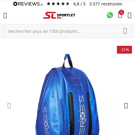
4,8
/ 5
3.577
recensioni
0
-22%