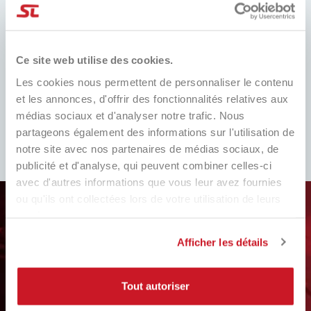
Toujours les meilleurs prix du
Dans le monde entier, avec suivi
marché et de nombreuses
promotions dédiées
Ce site web utilise des cookies.
Les cookies nous permettent de personnaliser le contenu
et les annonces, d'offrir des fonctionnalités relatives aux
ASSISTANCE
EASY RETURNS
médias sociaux et d'analyser notre trafic. Nous
COMPLÈTE
Remplissez le formulaire, suivez
partageons également des informations sur l'utilisation de
Service client toujours prêt !
nos instructions et faites attention
Whatsapp, télégramme, e-mail,
notre site avec nos partenaires de médias sociaux, de
au remboursement. Facile!
nous sommes là.​
publicité et d'analyse, qui peuvent combiner celles-ci
avec d'autres informations que vous leur avez fournies
ou qu'ils ont collectées lors de votre utilisation de leurs
VOULEZ-VOUS ÊTRE MIS À JOUR
services.
À PROPOS DES NOUVELLES ET
Afficher les détails
DES PROMOTIONS EN COURS ?
S'abonner à la newsletter
Tout autoriser