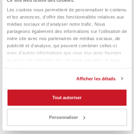
Product Same Category
Ce site web utilise des cookies.
Les cookies nous permettent de personnaliser le contenu
et les annonces, d'offrir des fonctionnalités relatives aux
médias sociaux et d'analyser notre trafic. Nous
-30%
partageons également des informations sur l'utilisation de
notre site avec nos partenaires de médias sociaux, de
publicité et d'analyse, qui peuvent combiner celles-ci
avec d'autres informations que vous leur avez fournies
ou qu'ils ont collectées lors de votre utilisation de leurs
services.
Afficher les détails
Tout autoriser
Adidas PRO TOUR 3.2 Sac À
Adidas PRO TOUR 3.2 Sac À
Dos Noir, Citron Vert
Dos Noir, Orange
79,95 €
55,97 €
49,90 €
Personnaliser