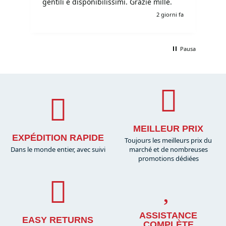
gentili e disponibilissimi. Grazie mille.
i fa
2 giorni fa
Pausa
MEILLEUR PRIX
EXPÉDITION RAPIDE
Toujours les meilleurs prix du
Dans le monde entier, avec suivi
marché et de nombreuses
promotions dédiées
ASSISTANCE
EASY RETURNS
COMPLÈTE