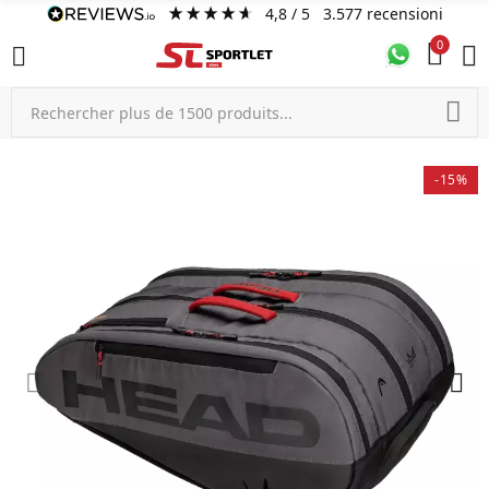
4,8
/ 5
3.577
recensioni
0
-15%