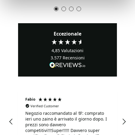
Eccezionale
4,85
Valutazioni
3.577
Recensioni
Fabio
Ma
Verified Customer
Negozio raccomandato al 💯: comprato
Tu
ieri uno zaino è arrivato il giorno dopo. I
tu
prezzi sono davvero
competitivi!!!Super!!!!! Davvero super