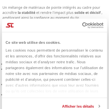
Un mélange de matériaux de pointe intégrés au cadre pour
accroître
la stabilité
et rendre l'impact plus
solide et décisif
,
améliorant ainsi la confiance au moment du tir.
À qui est destiné le
HEAD Boom 25
Ce site web utilise des cookies.
Alternate Junior 2026 ?
Les cookies nous permettent de personnaliser le contenu
et les annonces, d'offrir des fonctionnalités relatives aux
médias sociaux et d'analyser notre trafic. Nous
Enfants
de 8 à 10 ans
mesurant entre
127 et 141 cm
partageons également des informations sur l'utilisation de
Pour les jeunes joueurs de tennis qui souhaitent une
notre site avec nos partenaires de médias sociaux, de
raquette junior inspirée des modèles de compétition, mais
plus facile et plus confortable.
publicité et d'analyse, qui peuvent combiner celles-ci
Ceux qui recherchent une raquette avec
une large zone de
avec d'autres informations que vous leur avez fournies
frappe optimale
pour apprendre plus vite
ou qu'ils ont collectées lors de votre utilisation de leurs
Pour celles et ceux qui recherchent une
protection optimale
services.
pour le bras
grâce au confort et à la réduction des vibrations.
Afficher les détails