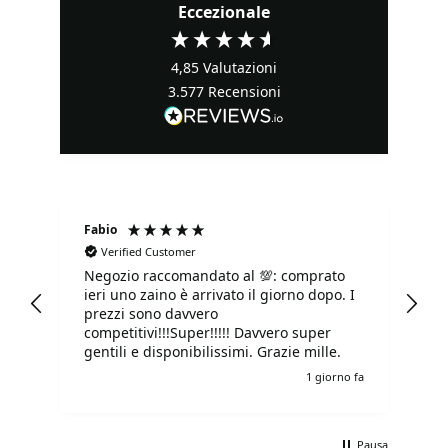
Eccezionale
4,85
Valutazioni
3.577
Recensioni
Fabio
Ma
Verified Customer
Negozio raccomandato al 💯: comprato
Tu
ieri uno zaino è arrivato il giorno dopo. I
tu
prezzi sono davvero
competitivi!!!Super!!!!! Davvero super
gentili e disponibilissimi. Grazie mille.
e fa
1 giorno fa
Pausa