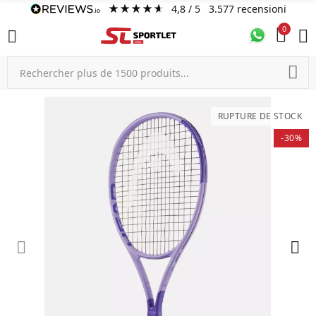
4,8
/ 5
3.577
recensioni
0
RUPTURE DE STOCK
-30%