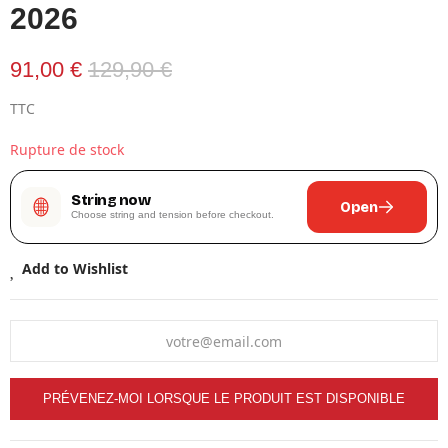
2026
91,00 €
129,90 €
TTC
Rupture de stock
String now
Open
Choose string and tension before checkout.
Add to Wishlist
PRÉVENEZ-MOI LORSQUE LE PRODUIT EST DISPONIBLE