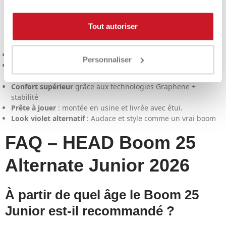
Pourquoi vous allez
l'aimer
Tout autoriser
Facile à utiliser
: 230 g pour une maniabilité maximale
Personnaliser
Plus de tolérance
grâce à une tête de 100 pouces et une
zone de frappe optimale généreuse.
Confort supérieur
grâce aux technologies Graphene +
stabilité
Prête à jouer
: montée en usine et livrée avec étui.
Look violet alternatif
: Audace et style comme un vrai boom
FAQ – HEAD Boom 25
Alternate Junior 2026
À partir de quel âge le Boom 25
Junior est-il recommandé ?