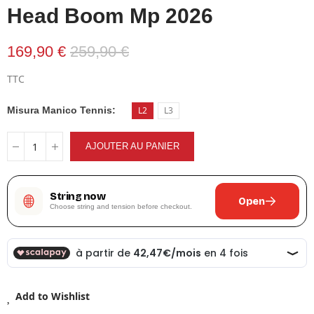
Head Boom Mp 2026
169,90 €
259,90 €
TTC
Misura Manico Tennis
L2
L3
AJOUTER AU PANIER
String now
Open
Choose string and tension before checkout.
Add to Wishlist