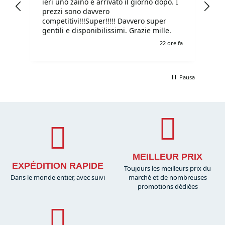
ieri uno zaino è arrivato il giorno dopo. I
tu
prezzi sono davvero
competitivi!!!Super!!!!! Davvero super
gentili e disponibilissimi. Grazie mille.
e fa
22 ore fa
Pausa
MEILLEUR PRIX
EXPÉDITION RAPIDE
Toujours les meilleurs prix du
Dans le monde entier, avec suivi
marché et de nombreuses
promotions dédiées