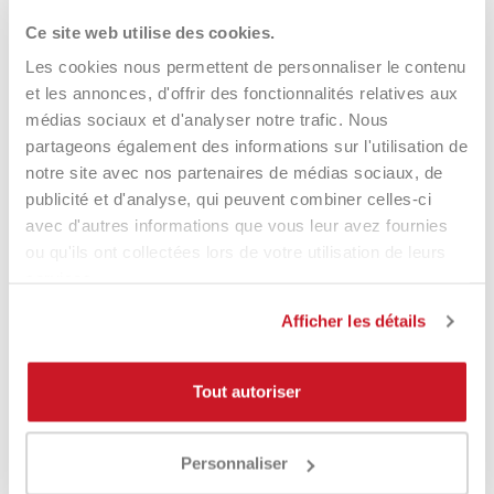
Perforation directionnelle combinant une puissance accrue et
Ce site web utilise des cookies.
une zone d'impact optimale, pour une sensation d'impact plus
Les cookies nous permettent de personnaliser le contenu
douce.
et les annonces, d'offrir des fonctionnalités relatives aux
Œillets de puissance
médias sociaux et d'analyser notre trafic. Nous
partageons également des informations sur l'utilisation de
notre site avec nos partenaires de médias sociaux, de
Œillets élargis pour optimiser le mouvement des cordes et
augmenter la puissance lors des accélérations.
publicité et d'analyse, qui peuvent combiner celles-ci
avec d'autres informations que vous leur avez fournies
Graphène à l'intérieur
ou qu'ils ont collectées lors de votre utilisation de leurs
services.
Du graphène est intégré au cadre pour renforcer la structure,
améliorer la stabilité et optimiser le transfert d'énergie à la
Afficher les détails
balle.
À qui s'adresse le HEAD
Tout autoriser
Boom MP 2026 ?
Personnaliser