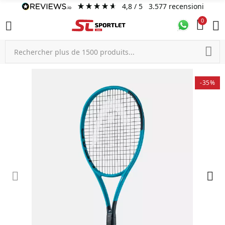
4,8
/ 5
3.577
recensioni
0
-35%