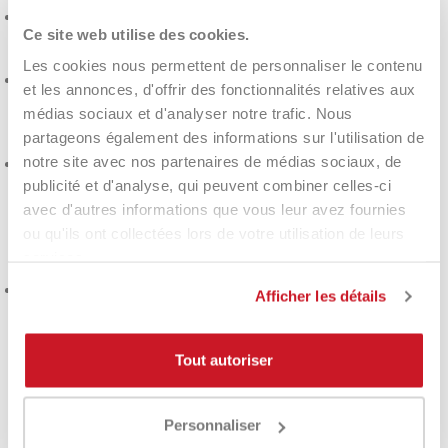
Power Grommets
Ce site web utilise des cookies.
I grommets allargati offrono il massimo movimento alle corde
per una maggiore potenza.
Les cookies nous permettent de personnaliser le contenu
Uni Pattern
et les annonces, d'offrir des fonctionnalités relatives aux
Lo speciale schema corde uniforme consente di avere una
médias sociaux et d'analyser notre trafic. Nous
traiettoria costante della palla in ogni colpo, per un gioco
partageons également des informations sur l'utilisation de
preciso e tollerante.
notre site avec nos partenaires de médias sociaux, de
AI Pattern
Un design del piatto corde sviluppato con il supporto
publicité et d'analyse, qui peuvent combiner celles-ci
dell’intelligenza artificiale e affinato attraverso l’analisi di
avec d'autres informations que vous leur avez fournies
migliaia di dati sulle traiettorie della palla, progettato per
ou qu'ils ont collectées lors de votre utilisation de leurs
ottimizzare le prestazioni di ogni singolo telaio e garantire
services.
performance superiori.
Hy-Bor
Afficher les détails
Un mix di materiali all’avanguardia, usati principalmente
nell’industria aerospaziale, integrato nel telaio per
aumentare la stabilità e garantire un impatto ancora più
Tout autoriser
solido e deciso.
Personnaliser
DÉTAILS DU PRODUIT