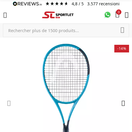
4,8
/ 5
3.577
recensioni
0
-14%