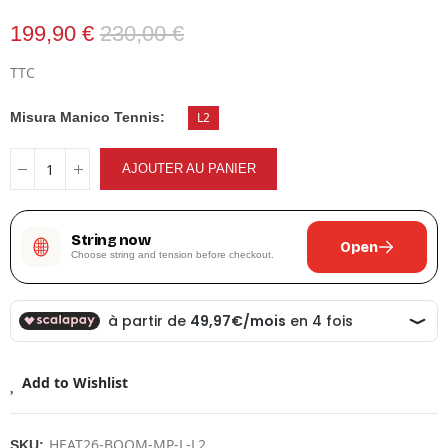
199,90 €
230,00 €
TTC
Misura Manico Tennis
L2
AJOUTER AU PANIER
String now
Open
Choose string and tension before checkout.
Add to Wishlist
HEAT26-BOOM-MP-L-L2
SKU: