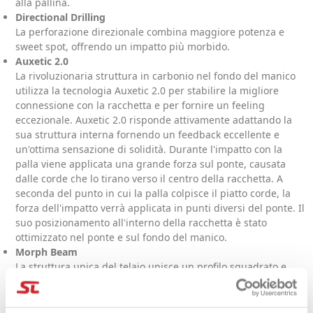
alla pallina.
Directional Drilling
La perforazione direzionale combina maggiore potenza e
sweet spot, offrendo un impatto più morbido.
Auxetic 2.0
La rivoluzionaria struttura in carbonio nel fondo del manico
utilizza la tecnologia Auxetic 2.0 per stabilire la migliore
connessione con la racchetta e per fornire un feeling
eccezionale. Auxetic 2.0 risponde attivamente adattando la
sua struttura interna fornendo un feedback eccellente e
un'ottima sensazione di solidità. Durante l'impatto con la
palla viene applicata una grande forza sul ponte, causata
dalle corde che lo tirano verso il centro della racchetta. A
seconda del punto in cui la palla colpisce il piatto corde, la
forza dell'impatto verrà applicata in punti diversi del ponte. Il
suo posizionamento all'interno della racchetta è stato
ottimizzato nel ponte e sul fondo del manico.
Morph Beam
La struttura unica del telaio unisce un profilo squadrato e
allungato nella zona dello shaft e una testa dalle potenti
caratteristiche per una perfetta combinazione di feeling e
facilità di gioco.