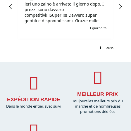
ieri uno zaino è arrivato il giorno dopo. I
tu
prezzi sono davvero
competitivi!!!Super!!!!! Davvero super
gentili e disponibilissimi. Grazie mille.
o fa
1 giorno fa
Pausa
MEILLEUR PRIX
EXPÉDITION RAPIDE
Toujours les meilleurs prix du
Dans le monde entier, avec suivi
marché et de nombreuses
promotions dédiées