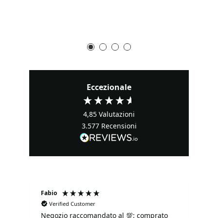
Eccezionale
4,85
Valutazioni
3.577
Recensioni
Fabio
Ma
Verified Customer
Negozio raccomandato al 💯: comprato
Tu